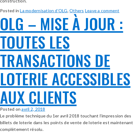
construction.
Posted in
La modernisation d’OLG
,
Others
Leave a comment
OLG – MISE À JOUR :
TOUTES LES
TRANSACTIONS DE
LOTERIE ACCESSIBLES
AUX CLIENTS
Posted on
avril 2, 2018
Le problème technique du 1er avril 2018 touchant l’impression des
billets de loterie dans les points de vente de loterie est maintenant
complètement résolu.