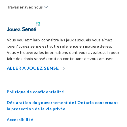
Travailler avec nous
Vous voulez mieux connaître les jeux auxquels vous aimez
jouer? Jouez sensé est votre référence en matière de jeu.
Vous y trouverez les informations dont vous avez besoin pour
faire des choix sensés tout en continuant de vous amuser.
OPENS
ALLER À JOUEZ SENSÉ
IN
NEW
WINDOW
Politique de confidentialité
Déclaration du gouvernement de l’Ontario concernant
opens
la protection de la vie privée
in
Accessibilité
new