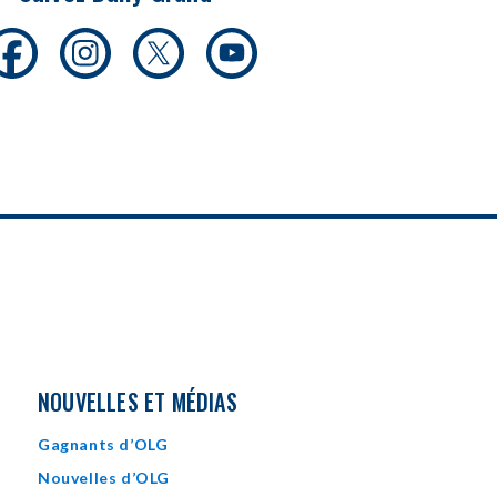
opens
opens
opens
opens
in
in
in
in
new
new
new
new
window
window
window
window
NOUVELLES ET MÉDIAS
Gagnants d’OLG
Nouvelles d’OLG