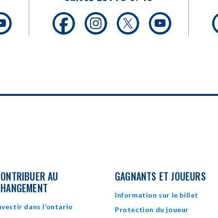
opens
opens
opens
opens
opens
in
in
in
in
in
new
new
new
new
new
w
window
window
window
window
window
ONTRIBUER AU
GAGNANTS ET JOUEURS
CHANGEMENT
Information sur le billet
nvestir dans l’ontario
Protection du joueur