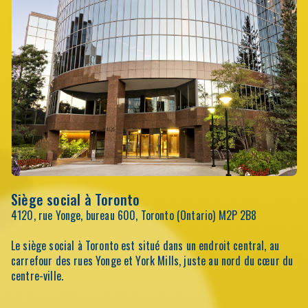
Siège social à Toronto
4120, rue Yonge, bureau 600, Toronto (Ontario) M2P 2B8
Le siège social à Toronto est situé dans un endroit central, au
carrefour des rues Yonge et York Mills, juste au nord du cœur du
centre-ville.