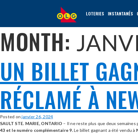
ALLER
AU
LOTERIES
INSTANTANÉS
CONTENU
PRINCIPAL
MONTH:
JANV
UN BILLET GAG
RÉCLAMÉ À NE
Posted on
janvier 26, 2024
SAULT STE. MARIE, ONTARIO
– Il ne reste plus que deux semaines 
43 et le
numéro complémentaire 9.
Le billet gagnant a été vendu à