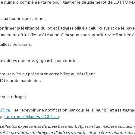
t le numéro complémentaire pour gagner le deuxième lot de LOTTO MAX.
ou aux bonnes personnes.
rmer la légitimité du lot et l’admissibilité à celui-ci avant de le payer
 le moment où le billet a été acheté lorsque vous appellerez le Soutien
llets de loterie.
cevoir les numéros gagnants par courriel.
libre-service ou présenter votre billet au détaillant.
 OLG leur demande de :
usqu’au tirage;
LG.ca –
et recevoir une notification par courriel si leur billet est gagna
age
Lots non réclamés d’OLG.ca
.
xcellentes expériences de divertissement. Agissant de manière socialem
ne et la prestation du bingo et d’autres produits de jeu électronique aux