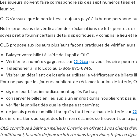
Les joueurs doivent faire correspondre six des sept numéros tirés e
leur lot.
OLG s’assure que le bon lot est toujours payé à la bonne personne 
Notre processus de vérification des réclamations de lots permet de confi
soyez prêt à fournir certains détails spécifiques, y compris le lieu et
OLG propose aux joueurs plusieurs façons pratiques de vérifier leurs bi
Balayer votre billet à l’aide de l’appli d’OLG.
Vérifier les numéros gagnants sur
OLG.ca
ou vous inscrire pour re
Téléphoner à Info Loto au 1-866-891-8946.
Visiter un détaillant de loterie et utiliser le vérificateur de billets 
Pour ne pas que les joueurs oublient de réclamer leur lot de loterie,
signer leur billet immédiatement après l’achat;
conserver le billet en lieu sûr, à un endroit qu’ils n’oublieront pas j
vérifier leur billet dès que le tirage est terminé;
ne jamais perdre un billet lorsqu’ils font leur achat de loterie sur
O
Les informations au sujet des lots non réclamés se trouvent sur la p
OLG contribue à bâtir un meilleur Ontario en offrant à nos clients d’e
traditionnel, la vente de jeux de loterie dans la province, le jeu en lig