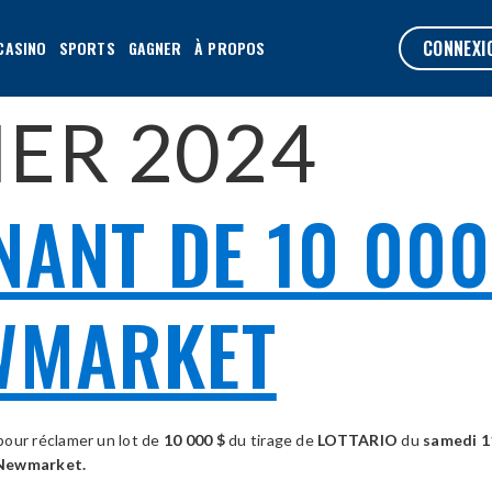
CONNEXI
CASINO
SPORTS
GAGNER
À PROPOS
IER 2024
NANT DE 10 000
WMARKET
pour réclamer un lot de
10 000
$
du tirage de
LOTTARIO
du
samedi 1
Newmarket
.