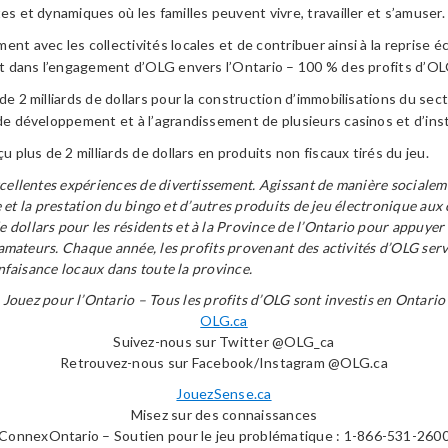
es et dynamiques où les familles peuvent vivre, travailler et s’amuser.
nt avec les collectivités locales et de contribuer ainsi à la reprise 
ent dans l’engagement d’OLG envers l’Ontario – 100 % des profits d’OL
 de 2 milliards de dollars pour la construction d’immobilisations du s
de développement et à l’agrandissement de plusieurs casinos et d’insta
 plus de 2 milliards de dollars en produits non fiscaux tirés du jeu.
xcellentes expériences de divertissement. Agissant de manière socialem
ne et la prestation du bingo et d’autres produits de jeu électronique aux
dollars pour les résidents et à la Province de l’Ontario pour appuyer 
s amateurs. Chaque année, les profits provenant des activités d’OLG serv
enfaisance locaux dans toute la province.
Jouez pour l’Ontario – Tous les profits d’OLG sont investis en Ontario
OLG.ca
Suivez-nous sur Twitter @OLG_ca
Retrouvez-nous sur Facebook/Instagram @OLG.ca
JouezSense.ca
Misez sur des connaissances
ConnexOntario – Soutien pour le jeu problématique : 1-866-531-260