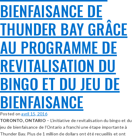
BIENFAISANCE DE
THUNDER BAY GRÂCE
AU PROGRAMME DE
REVITALISATION DU
BINGO ET DU JEU DE
BIENFAISANCE
Posted on
avril 15, 2016
TORONTO, ONTARIO
– L’initiative de revitalisation du bingo et du
jeu de bienfaisance de l’Ontario a franchi une étape importante à
Thunder Bay. Plus de 1 million de dollars ont été recueillis et ont