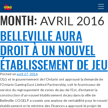
ALLER
Toggl
AU
naviga
CONTENU
MONTH:
AVRIL 2016
PRINCIPAL
BELLEVILLE AURA
DROIT À UN NOUVEL
ÉTABLISSEMENT DE JEU
Posted on
avril 27, 2016
OLG et le gouvernement de l’Ontario ont approuvé la demande de
l’Ontario Gaming East Limited Partnership, soit le fournisseur de
service du regroupement de zones de jeu de l’Est, d’entamer la
construction d’un nouvel établissement de jeu dans la ville de
Belleville. L’OGELP a soumis une analyse de rentabilité pour le nouvel
établissement et le ministre des Finances a approuvé le projet de