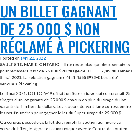
UN BILLET GAGNANT
DE 25 000 $ NON
RÉCLAMÉ À PICKERING
Posted on
avril 22, 2022
SAULT STE. MARIE, ONTARIO
– Il ne reste plus que deux semaines
pour réclamer un lot de
25 000
$
du tirage de
LOTTO 6/49
du
samedi
8 mai 2021
. La sélection gagnante était
45558973-01
et a été
vendue à
Pickering
.
Le 8 mai 2021, LOTTO 6/49 offrait un Super tirage qui comprenait 25
tirages d’un lot garanti de 25 000 $ chacun en plus du tirage du lot
garanti de 1 million de dollars. Les joueurs doivent faire correspondre
les neuf numéros pour gagner le lot du Super tirage de 25 000 $.
Quiconque possède ce billet doit remplir la section qui figure au
verso du billet, le signer et communiquer avec le Centre de soutien