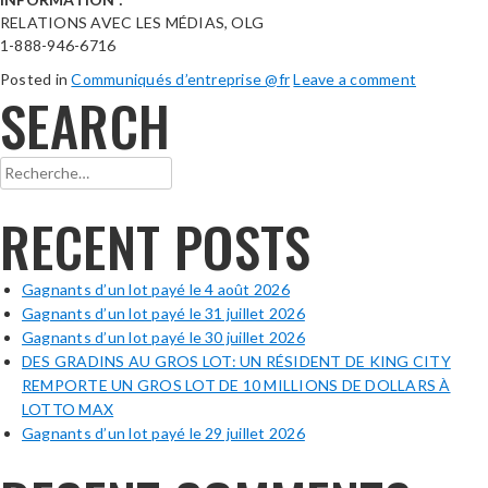
RELATIONS AVEC LES MÉDIAS, OLG
1-888-946-6716
Posted in
Communiqués d’entreprise @fr
Leave a comment
SEARCH
Rechercher :
RECENT POSTS
Gagnants d’un lot payé le 4 août 2026
Gagnants d’un lot payé le 31 juillet 2026
Gagnants d’un lot payé le 30 juillet 2026
DES GRADINS AU GROS LOT: UN RÉSIDENT DE KING CITY
REMPORTE UN GROS LOT DE 10 MILLIONS DE DOLLARS À
LOTTO MAX
Gagnants d’un lot payé le 29 juillet 2026