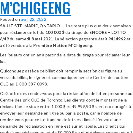
M’CHIGEENG
Posted on
avril 22, 2022
SAULT STE. MARIE, ONTARIO
– Il ne reste plus que deux semaines
pour réclamer un lot de
10
0 000 $
du tirage de
ENCORE – LOTTO
6/49
du
samedi 8 mai 2021
. La sélection gagnante était
9414962
et
a été vendue à la
Première Nation M’Chigeeng
.
Les joueurs ont un an à partir de la date du tirage pour réclamer leur
lot.
Quiconque possède ce billet doit remplir la section qui figure au
verso du billet, le signer et communiquer avec le Centre de soutien
OLG au 1-800-387-0098.
OLG offre des rendez-vous pour la réclamation de lot en personne au
Centre des prix OLG de Toronto. Les clients dont le montant de la
réclamation se situe entre 1 000 $ et 49 999,90 $ sont encouragés à
envoyer leur demande en ligne ou par la poste, car le nombre de
rendez-vous pour cette tranche de lots est limité. L’envoi d’une
demande de réclamation en ligne est sûr et rapide. Les clients qui
souhaitent réclamer un lot de 50 000 $ ou plus doivent composer le 1