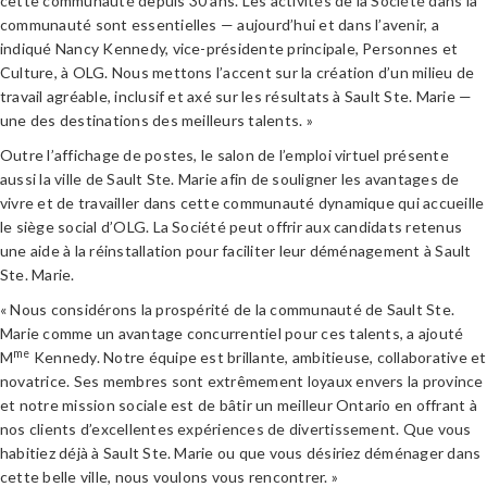
cette communauté depuis 30 ans. Les activités de la Société dans la
communauté sont essentielles — aujourd’hui et dans l’avenir, a
indiqué Nancy Kennedy, vice-présidente principale, Personnes et
Culture, à OLG. Nous mettons l’accent sur la création d’un milieu de
travail agréable, inclusif et axé sur les résultats à Sault Ste. Marie —
une des destinations des meilleurs talents. »
Outre l’affichage de postes, le salon de l’emploi virtuel présente
aussi la ville de Sault Ste. Marie afin de souligner les avantages de
vivre et de travailler dans cette communauté dynamique qui accueille
le siège social d’OLG. La Société peut offrir aux candidats retenus
une aide à la réinstallation pour faciliter leur déménagement à Sault
Ste. Marie.
« Nous considérons la prospérité de la communauté de Sault Ste.
Marie comme un avantage concurrentiel pour ces talents, a ajouté
me
M
Kennedy. Notre équipe est brillante, ambitieuse, collaborative et
novatrice. Ses membres sont extrêmement loyaux envers la province
et notre mission sociale est de bâtir un meilleur Ontario en offrant à
nos clients d’excellentes expériences de divertissement. Que vous
habitiez déjà à Sault Ste. Marie ou que vous désiriez déménager dans
cette belle ville, nous voulons vous rencontrer. »