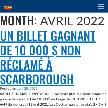
ALLER
Toggl
AU
naviga
CONTENU
MONTH:
AVRIL 2022
PRINCIPAL
UN BILLET GAGNANT
DE 10 000 $ NON
RÉCLAMÉ À
SCARBOROUGH
Posted on
avril 28, 2022
SAULT STE. MARIE, ONTARIO
– Il ne reste plus que deux semaines
pour réclamer un lot de
1
0 000 $
du tirage de
ENCORE – LOTTO
6/49
du
mercredi 12 mai 2021
. La sélection gagnante était
2 – 3 – 1