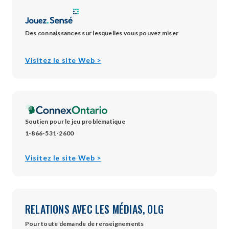
Des connaissances sur lesquelles vous pouvez miser
opens
Visitez le site Web >
in
new
window
Soutien pour le jeu problématique
1-866-531-2600
opens
Visitez le site Web >
in
new
window
RELATIONS AVEC LES MÉDIAS, OLG
Pour toute demande de renseignements