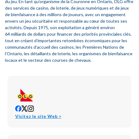
du jeu. En tant qu’organisme de la Couronne en Ontario, OLG offre
des services de casino, de loterie, de jeux numériques et de jeux
de bienfaisance à des millions de joueurs, avec un engagement
envers un jeu sécuritaire et responsable au cœur de toutes ses
activités. Depuis 1975, son exploitation a généré environ
64 milliards de dollars pour financer des priorités provinciales clés,
tout en créant d’importantes retombées économiques pour les
communautés d’accueil des casinos, les Premières Nations de
l’Ontario, les détaillants de loterie, les organismes de bienfaisance
locaux et le secteur des courses de chevaux.
opens
opens
opens
in
in
in
opens
Visitez le site Web >
new
new
new
in
window
window
window
new
window