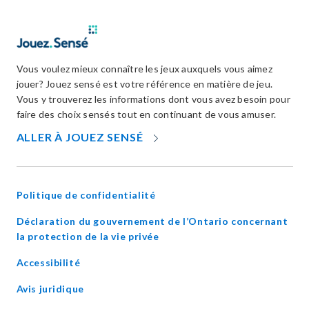
Vous voulez mieux connaître les jeux auxquels vous aimez
jouer? Jouez sensé est votre référence en matière de jeu.
Vous y trouverez les informations dont vous avez besoin pour
faire des choix sensés tout en continuant de vous amuser.
OPENS
ALLER À JOUEZ SENSÉ
IN
NEW
WINDOW
Politique de confidentialité
Déclaration du gouvernement de l’Ontario concernant
opens
la protection de la vie privée
in
Accessibilité
new
window
Avis juridique