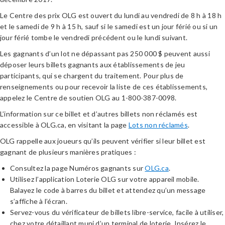
Le Centre des prix OLG est ouvert du lundi au vendredi de 8 h à 18 h
et le samedi de 9 h à 15 h, sauf si le samedi est un jour férié ou si un
jour férié tombe le vendredi précédent ou le lundi suivant.
Les gagnants d’un lot ne dépassant pas 250 000 $ peuvent aussi
déposer leurs billets gagnants aux établissements de jeu
participants, qui se chargent du traitement. Pour plus de
renseignements ou pour recevoir la liste de ces établissements,
appelez le Centre de soutien OLG au 1-800-387-0098.
L’information sur ce billet et d’autres billets non réclamés est
accessible à OLG.ca, en visitant la page
Lots non réclamés
.
OLG rappelle aux joueurs qu’ils peuvent vérifier si leur billet est
gagnant de plusieurs manières pratiques :
Consultez la page Numéros gagnants sur
OLG.ca
.
Utilisez l’application Loterie OLG sur votre appareil mobile.
Balayez le code à barres du billet et attendez qu’un message
s’affiche à l’écran.
Servez-vous du vérificateur de billets libre-service, facile à utiliser,
chez votre détaillant muni d’un terminal de loterie. Insérez le