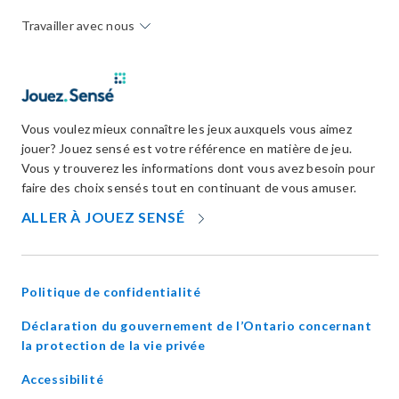
Travailler avec nous
Vous voulez mieux connaître les jeux auxquels vous aimez
jouer? Jouez sensé est votre référence en matière de jeu.
Vous y trouverez les informations dont vous avez besoin pour
faire des choix sensés tout en continuant de vous amuser.
OPENS
ALLER À JOUEZ SENSÉ
IN
NEW
WINDOW
Politique de confidentialité
Déclaration du gouvernement de l’Ontario concernant
opens
la protection de la vie privée
in
Accessibilité
new