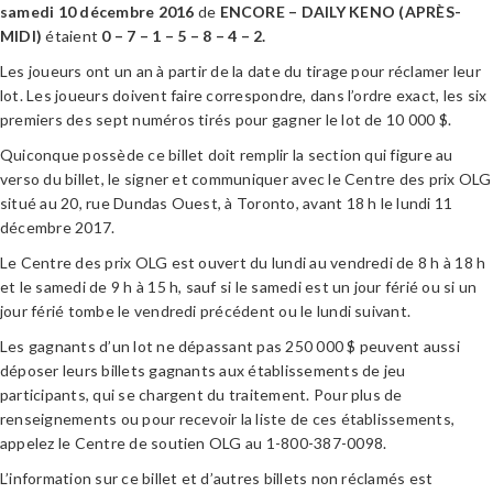
samedi 10 décembre 2016
de
ENCORE – DAILY KENO (APRÈS-
MIDI)
étaient
0 – 7 – 1 – 5 – 8 – 4 – 2.
Les joueurs ont un an à partir de la date du tirage pour réclamer leur
lot. Les joueurs doivent faire correspondre, dans l’ordre exact, les six
premiers des sept numéros tirés pour gagner le lot de 10 000 $.
Quiconque possède ce billet doit remplir la section qui figure au
verso du billet, le signer et communiquer avec le Centre des prix OLG
situé au 20, rue Dundas Ouest, à Toronto, avant 18 h le lundi 11
décembre 2017.
Le Centre des prix OLG est ouvert du lundi au vendredi de 8 h à 18 h
et le samedi de 9 h à 15 h, sauf si le samedi est un jour férié ou si un
jour férié tombe le vendredi précédent ou le lundi suivant.
Les gagnants d’un lot ne dépassant pas 250 000 $ peuvent aussi
déposer leurs billets gagnants aux établissements de jeu
participants, qui se chargent du traitement. Pour plus de
renseignements ou pour recevoir la liste de ces établissements,
appelez le Centre de soutien OLG au 1-800-387-0098.
L’information sur ce billet et d’autres billets non réclamés est