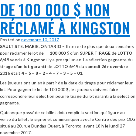
DE 100 000 $ NON
RÉCLAMÉ À KINGSTON
Posted on
novembre 10, 2017
SAULT STE. MARIE, ONTARIO
– Il ne reste plus que deux semaines
pour réclamer le lot de
100 000 $
d’un
SUPER TIRAGE
de
LOTTO
6/49
vendu à
Kingston
il y a presqu’un an. La sélection gagnante du
tirage d’un lot garanti
de
LOTTO 6/49
du
samedi
26 novembre
2016
était
4 – 5 – 8 – 2 – 4 – 7 – 3 – 5 – 01.
Les joueurs ont un an à partir de la date du tirage pour réclamer leur
lot. Pour gagner le lot de 100 000 $, les joueurs doivent faire
correspondre leur sélection pour le tirage du lot garanti à la sélection
gagnante.
Quiconque possède ce billet doit remplir la section qui figure au
verso du billet, le signer et communiquer avec le Centre des prix OLG
situé au 20, rue Dundas Ouest, à Toronto, avant 18 h le lundi 27
novembre 2017.