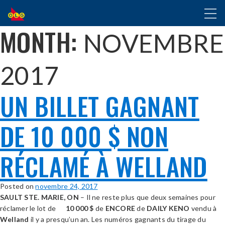
ALLER
Toggl
AU
naviga
CONTENU
MONTH:
NOVEMBRE
PRINCIPAL
2017
UN BILLET GAGNANT
DE 10 000 $ NON
RÉCLAMÉ À WELLAND
Posted on
novembre 24, 2017
SAULT STE. MARIE, ON
– Il ne reste plus que deux semaines pour
réclamer le lot de
10 000 $
de
ENCORE
de
DAILY KENO
vendu à
Welland
il y a presqu’un an. Les numéros gagnants du tirage du