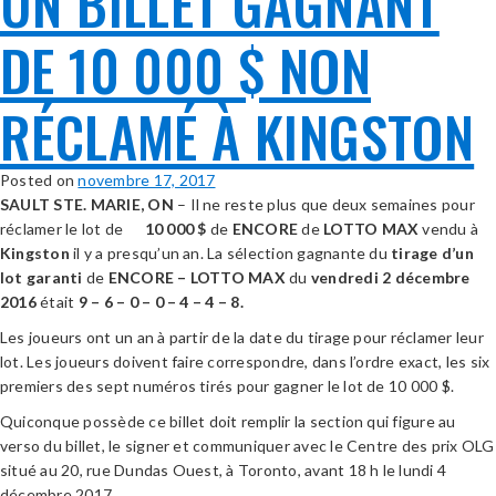
UN BILLET GAGNANT
DE 10 000 $ NON
RÉCLAMÉ À KINGSTON
Posted on
novembre 17, 2017
SAULT STE. MARIE, ON
– Il ne reste plus que deux semaines pour
réclamer le lot de
10 000 $
de
ENCORE
de
LOTTO MAX
vendu à
Kingston
il y a presqu’un an. La sélection gagnante du
tirage d’un
lot garanti
de
ENCORE – LOTTO MAX
du
vendredi
2 décembre
2016
était
9 – 6 – 0 – 0 – 4 – 4 – 8.
Les joueurs ont un an à partir de la date du tirage pour réclamer leur
lot. Les joueurs doivent faire correspondre, dans l’ordre exact, les six
premiers des sept numéros tirés pour gagner le lot de 10 000 $.
Quiconque possède ce billet doit remplir la section qui figure au
verso du billet, le signer et communiquer avec le Centre des prix OLG
situé au 20, rue Dundas Ouest, à Toronto, avant 18 h le lundi 4
décembre 2017.