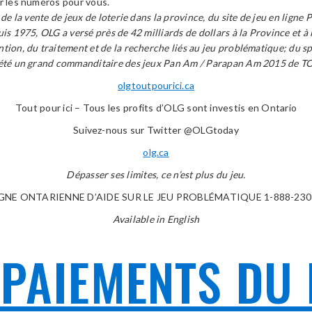
er les numéros pour vous.
e la vente de jeux de loterie dans la province, du site de jeu en ligne 
is 1975, OLG a versé près de 42 milliards de dollars à la Province et à
tion, du traitement et de la recherche liés au jeu problématique; du 
 a été un grand commanditaire des jeux Pan Am / Parapan Am 2015 de
olgtoutpourici.ca
Tout pour ici – Tous les profits d’OLG sont investis en Ontario
Suivez-nous sur Twitter @OLGtoday
olg.ca
Dépasser ses limites, ce n’est plus du jeu.
IGNE ONTARIENNE D’AIDE SUR LE JEU PROBLÉMATIQUE 1-888-230
Available in English
 PAIEMENTS DU