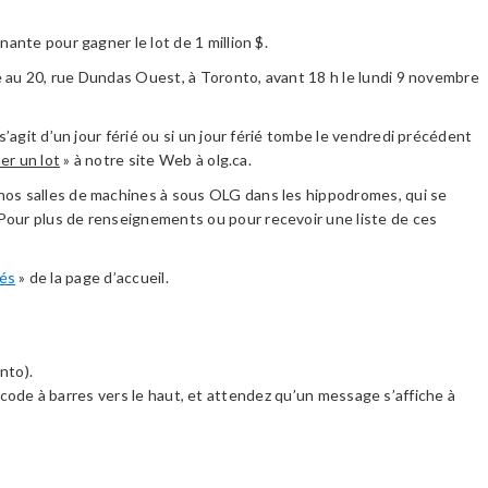
nante pour gagner le lot de 1 million $.
ué au 20, rue Dundas Ouest, à Toronto, avant 18 h le lundi 9 novembre
’agit d’un jour férié ou si un jour férié tombe le vendredi précédent
r un lot
» à notre site Web à olg.ca.
 nos salles de machines à sous OLG dans les hippodromes, qui se
Pour plus de renseignements ou pour recevoir une liste de ces
més
» de la page d’accueil.
nto).
 le code à barres vers le haut, et attendez qu’un message s’affiche à