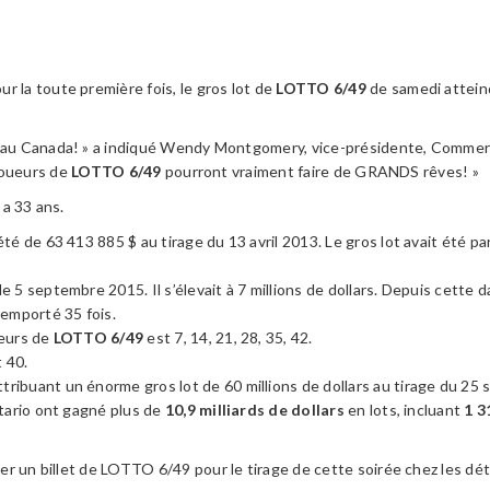
r la toute première fois, le gros lot de
LOTTO 6/49
de samedi attein
t au Canada! » a indiqué Wendy Montgomery, vice-présidente, Commercia
 joueurs de
LOTTO 6/49
pourront vraiment faire de GRANDS rêves! »
 a 33 ans.
été de 63 413 885 $ au tirage du 13 avril 2013. Le gros lot avait été p
 5 septembre 2015. Il s’élevait à 7 millions de dollars. Depuis cette da
remporté 35 fois.
ueurs de
LOTTO 6/49
est 7, 14, 21, 28, 35, 42.
 40.
ttribuant un énorme gros lot de 60 millions de dollars au tirage du 2
ntario ont gagné plus de
10,9 milliards de dollars
en lots, incluant
1 
r un billet de LOTTO 6/49 pour le tirage de cette soirée chez les dét