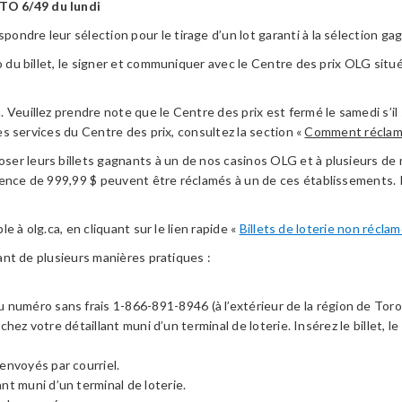
TO 6/49 du
lundi
spondre leur sélection pour le tirage d’un lot garanti à la sélection gag
so du billet, le signer et communiquer avec le Centre des prix OLG sit
Veuillez prendre note que le Centre des prix est fermé le samedi s’il s
les services du Centre des prix, consultez la section «
Comment réclame
ser leurs billets gagnants à un de nos casinos OLG et à plusieurs de
rence de 999,99 $ peuvent être réclamés à un de ces établissements. 
le à olg.ca, en cliquant sur le lien rapide «
Billets de loterie non récla
nant de plusieurs manières pratiques :
numéro sans frais 1-866-891-8946 (à l’extérieur de la région de Toro
r, chez votre détaillant muni d’un terminal de loterie. Insérez le billet,
envoyés par courriel.
t muni d’un terminal de loterie.