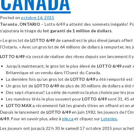
CANADA
Posted on
octobre 16, 2015
Toronto, ONTARIO
– Lotto 6/49 a atteint des sommets inégalés! Pou
s’ajoutera le tirage du
lot garanti de 1 million de dollars
.
« Le gros lot de
LOTTO 6/49
de samedi est le plus élevé jamais offer
l’Ontario. « Avec un gros lot de 64 millions de dollars à remporter, les
LOTTO 6/49
n’a cessé de réaliser des rêves depuis son lancement il y
Jusqu’à maintenant, le gros lot le plus élevé de
LOTTO 6/49
avait 
Britannique et un vendu dans l’Ouest du Canada.
La dernière fois qu’un gros lot de
LOTTO 6/49
a été remporté est le
Un gros lot de
LOTTO 6/49
de plus de 30 millions de dollars a été 
Des sept chanceux? La série de numéros la plus choisie par les jo
Les numéros tirés le plus souvent pour
LOTTO 6/49
sont 31, 45 et
LOTTO MAX
a récemment fait les grands titres en offrant et en a
Depuis le lancement de
LOTTO 6/49
en juin 1982, les joueurs de l’O
6/49
. Pour en savoir plus, allez à
olg.ca
et cliquez sur
Loteries
.
Les joueurs ont jusqu’à 22 h 30 le samedi 17 octobre 2015 pour achete