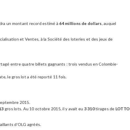
dra un montant record estimé à
64 millions de dollars
, auquel
lisation et Ventes, à la Société des loteries et des jeux de
artagé entre quatre billets gagnants : trois vendus en Colombie-
te, le gros lot a été reporté 11 fois.
5 septembre 2015.
313
gros lots. Au 10 octobre 2015, il y avait eu
3 310
tirages de
LOTTO
aillants d’OLG agréés.