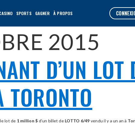
CONNEXI
CASINO
SPORTS
GAGNER
À PROPOS
BRE 2015
NANT D’UN LOT 
À TORONTO
le lot de
1 million $
d’un billet de
LOTTO 6/49
vendu il y a un an à
To