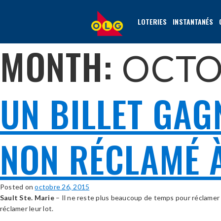
ALLER
AU
LOTERIES
INSTANTANÉS
CONTENU
PRINCIPAL
MONTH:
OCTO
UN BILLET GAG
NON RÉCLAMÉ 
Posted on
octobre 26, 2015
Sault Ste.
Marie
– Il ne reste plus beaucoup de temps pour réclamer 
réclamer leur lot.