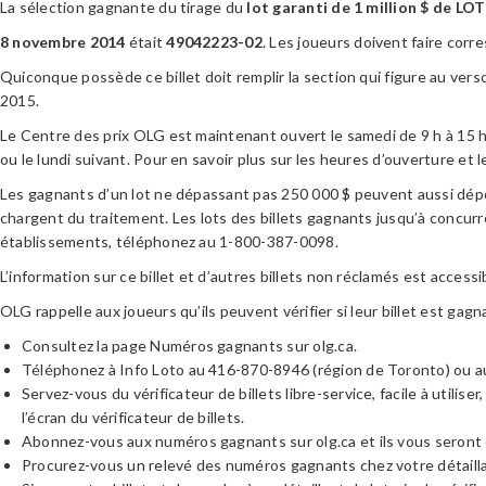
La sélection gagnante du tirage du
lot garanti de 1 million $ de
LOT
8 novembre 2014
était
49042223-02
. Les joueurs doivent faire corre
Quiconque possède ce billet doit remplir la section qui figure au ver
2015.
Le Centre des prix OLG est maintenant ouvert le samedi de 9 h à 15 h. 
ou le lundi suivant. Pour en savoir plus sur les heures d’ouverture et 
Les gagnants d’un lot ne dépassant pas 250 000 $ peuvent aussi dépo
chargent du traitement. Les lots des billets gagnants jusqu’à concur
établissements, téléphonez au 1-800-387-0098.
L’information sur ce billet et d’autres billets non réclamés est accessib
OLG rappelle aux joueurs qu’ils peuvent vérifier si leur billet est gag
Consultez la page Numéros gagnants sur olg.ca.
Téléphonez à Info Loto au 416-870-8946 (région de Toronto) ou au 
Servez-vous du vérificateur de billets libre-service, facile à utilise
l’écran du vérificateur de billets.
Abonnez-vous aux numéros gagnants sur olg.ca et ils vous seront 
Procurez-vous un relevé des numéros gagnants chez votre détaillan