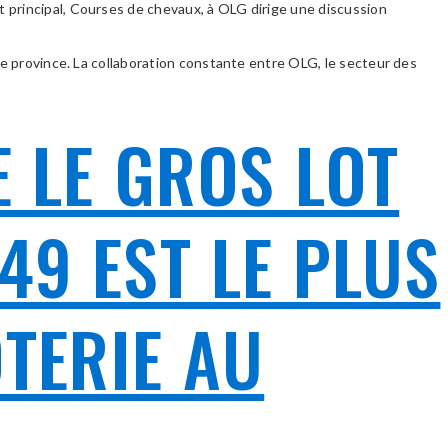
 principal, Courses de chevaux, à OLG dirige une discussion
re province. La collaboration constante entre OLG, le secteur des
E LE GROS LOT
49 EST LE PLUS
OTERIE AU