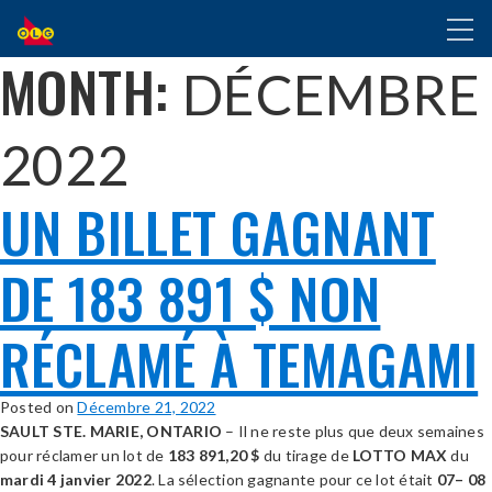
ALLER
Toggl
AU
naviga
CONTENU
MONTH:
DÉCEMBRE
PRINCIPAL
2022
UN BILLET GAGNANT
DE 183 891 $ NON
RÉCLAMÉ À TEMAGAMI
Posted on
Décembre 21, 2022
SAULT STE. MARIE, ONTARIO
– Il ne reste plus que deux semaines
pour réclamer un lot de
183 891,20
$
du tirage de
LOTTO
MAX
du
mardi 4 janvier 2022
. La sélection gagnante pour ce lot était
07– 08