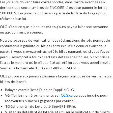
Les joueurs doivent faire correspondre, dans l’ordre exact, les six
derniers des sept numéros de ENCORE tirés pour gagner le lot de
100 000 $. Les joueurs ont un an à partir de la date du tirage pour
réclamer leur lot.
OLG s’assure que le bon lot est toujours payé à la bonne personne
ou aux bonnes personnes.
Notre processus de vérification des réclamations de lots permet de
confirmer la légitimité du lot et l’admissibilité à celui-ci avant de le
payer. Si vous croyez avoir acheté le billet gagnant, ou si vous l’avez
perdu, soyez prêt à fournir certains détails spécifiques, y compris le
lieu et le moment où le billet a été acheté lorsque vous appellerez le
Soutien à la clientèle d’OLG au 1‑800‑387‑0098.
OLG propose aux joueurs plusieurs façons pratiques de vérifier leurs
billets de loterie.
Balayer votre billet à l’aide de l’appli d’OLG.
Vérifier les numéros gagnants sur
OLG.ca
ou vous inscrire pour
recevoir les numéros gagnants par courriel.
Téléphoner à Info Loto au 1-866-891-8946.
Visiter un détaillant de loterie et utiliser le vérificateur de billets