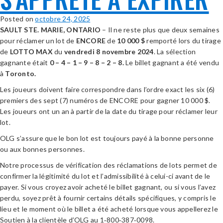
Posted on
octobre 24, 2025
SAULT STE. MARIE, ONTARIO
– Il ne reste plus que deux semaines
pour réclamer un lot de
ENCORE
de
10 000
$
remporté lors du tirage
de
LOTTO MAX
du
vendredi 8 novembre 2024
. La sélection
gagnante était
0 – 4 – 1 – 9 – 8 – 2 – 8.
Le billet gagnant a été vendu
à
Toronto
.
Les joueurs doivent faire correspondre dans l’ordre exact les six (6)
premiers des sept (7) numéros de ENCORE pour gagner 10 000 $.
Les joueurs ont un an à partir de la date du tirage pour réclamer leur
lot.
OLG s’assure que le bon lot est toujours payé à la bonne personne
ou aux bonnes personnes.
Notre processus de vérification des réclamations de lots permet de
confirmer la légitimité du lot et l’admissibilité à celui-ci avant de le
payer. Si vous croyez avoir acheté le billet gagnant, ou si vous l’avez
perdu, soyez prêt à fournir certains détails spécifiques, y compris le
lieu et le moment où le billet a été acheté lorsque vous appellerez le
Soutien à la clientèle d’OLG au 1‑800‑387‑0098.