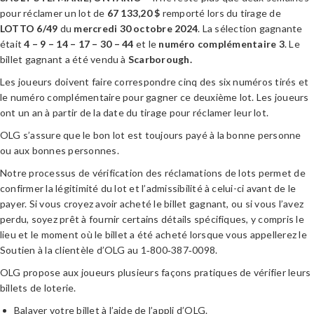
pour réclamer un lot de
67 133,20
$
remporté lors du tirage de
LOTTO 6/49
du
mercredi 30 octobre 2024
. La sélection gagnante
était
4
–
9
–
14
–
17
–
30
–
44
et le
numéro complémentaire 3
. Le
billet gagnant a été vendu à
Scarborough
.
Les joueurs doivent faire correspondre cinq des six numéros tirés et
le numéro complémentaire pour gagner ce deuxième lot. Les joueurs
ont un an à partir de la date du tirage pour réclamer leur lot.
OLG s’assure que le bon lot est toujours payé à la bonne personne
ou aux bonnes personnes.
Notre processus de vérification des réclamations de lots permet de
confirmer la légitimité du lot et l’admissibilité à celui-ci avant de le
payer. Si vous croyez avoir acheté le billet gagnant, ou si vous l’avez
perdu, soyez prêt à fournir certains détails spécifiques, y compris le
lieu et le moment où le billet a été acheté lorsque vous appellerez le
Soutien à la clientèle d’OLG au 1‑800‑387‑0098.
OLG propose aux joueurs plusieurs façons pratiques de vérifier leurs
billets de loterie.
Balayer votre billet à l’aide de l’appli d’OLG.