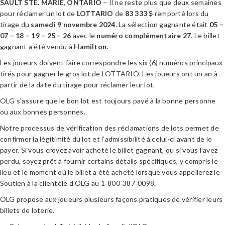
SAULT STE. MARIE, ONTARIO
– Il ne reste plus que deux semaines
pour réclamer un lot de
LOTTARIO
de
83 333
$
remporté lors du
tirage du
samedi 9 novembre 2024
. La sélection gagnante était
05 –
07 – 18 – 19 – 25 – 26
avec le
numéro complémentaire 27
. Le billet
gagnant a été vendu à
Hamilton
.
Les joueurs doivent faire correspondre les six (6) numéros principaux
tirés pour gagner le gros lot de LOTTARIO. Les joueurs ont un an à
partir de la date du tirage pour réclamer leur lot.
OLG s’assure que le bon lot est toujours payé à la bonne personne
ou aux bonnes personnes.
Notre processus de vérification des réclamations de lots permet de
confirmer la légitimité du lot et l’admissibilité à celui-ci avant de le
payer. Si vous croyez avoir acheté le billet gagnant, ou si vous l’avez
perdu, soyez prêt à fournir certains détails spécifiques, y compris le
lieu et le moment où le billet a été acheté lorsque vous appellerez le
Soutien à la clientèle d’OLG au 1‑800‑387‑0098.
OLG propose aux joueurs plusieurs façons pratiques de vérifier leurs
billets de loterie.