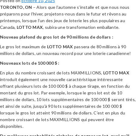
Posted on
octobre 10, 2025
TORONTO, ON
– Alors que l’automne s’installe et que nous nous
préparons pour l’hiver, projetons-nous dans le futur et rêvons au
printemps, lorsque l’un des jeux de loterie les plus populaires au
Canada,
LOTTO MAX
, subira une transformation emballante.
Nouveau plafond du gros lot de 90 millions de dollars :
Le gros lot maximum de
LOTTO MAX
passera de 80 millions à 90
millions de dollars, un nouveau record pour une loterie canadienne!
Nouveaux lots de 100 000 $ :
En plus du nombre croissant de lots MAXMILLIONS,
LOTTO MAX
introduit également une nouvelle caractéristique intéressante
offrant plusieurs lots de 100 000 $ à chaque tirage, en fonction du
montant du gros lot. Par exemple, lorsque le gros lot est de 10
millions de dollars, 10 lots supplémentaires de 100 000 $ seront tirés,
et ainsi de suite, jusqu’à 90 lots supplémentaires de 100 000 $
lorsque le gros lot atteint 90 millions de dollars. C’est en plus du
nombre croissant de lots MAXMILLIONS qui peuvent être
disponibles.
De meilleures probabilités globales de gagner un lot, quel qu’il