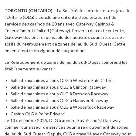
TORONTO (ONTARIO)
– La Société des loteries et des jeux de
l’Ontario (OLG) a conclu une entente d’exploitation et de
services des casinos de 20 ans avec Gateway Casinos &
Entertainment Limited (Gateway). En vertu de cette entente,
Gateway devient responsable des activités courantes et des
actifs du regroupement de zones de jeu du Sud-Ouest. Cette
entente entre en vigueur dès aujourd’hui.
Le Regroupement de zones de jeu du Sud-Ouest comprend les
établissements suivants :
Salle de machines à sous OLG à Western Fair District
Salle de machines à sous OLG à Clinton Raceway
Salle de machines à sous OLG à Dresden Raceway
Salle de machines à sous OLG à Hanover Raceway
Salle de machines à sous OLG à Woodstock Raceway
Casino OLG à Point Edward
Le 13 décembre 2016, OLG a annoncé avoir choisi Gateway
comme fournisseur de services pour le regroupement de zones
de jeu du Sud-Ouest. Depuis, OLG a travaillé avec Gateway pour