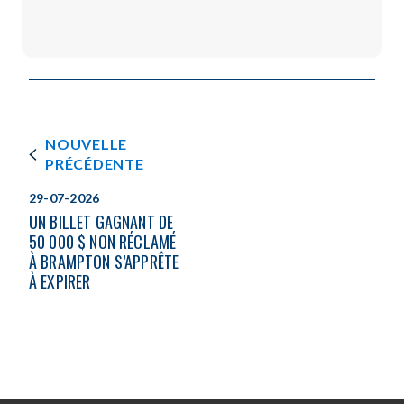
NOUVELLE
PRÉCÉDENTE
29-07-2026
UN BILLET GAGNANT DE
50 000 $ NON RÉCLAMÉ
À BRAMPTON S’APPRÊTE
À EXPIRER