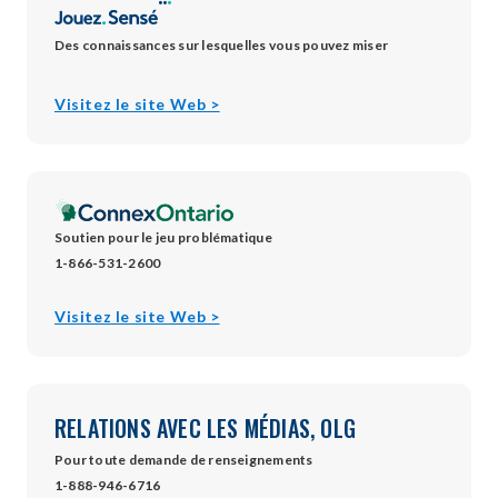
Des connaissances sur lesquelles vous pouvez miser
opens
Visitez le site Web >
in
new
window
Soutien pour le jeu problématique
1-866-531-2600
opens
Visitez le site Web >
in
new
window
RELATIONS AVEC LES MÉDIAS, OLG
Pour toute demande de renseignements
1-888-946-6716