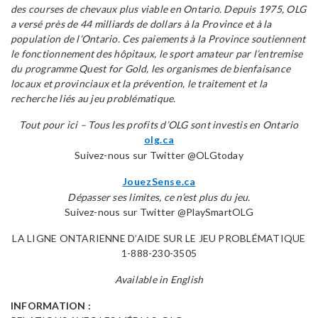
des courses de chevaux plus viable en Ontario. Depuis 1975, OLG
a versé près de 44 milliards de dollars à la Province et à la
population de l’Ontario. Ces paiements à la Province soutiennent
le fonctionnement des hôpitaux, le sport amateur par l’entremise
du programme Quest for Gold, les organismes de bienfaisance
locaux et provinciaux et la prévention, le traitement et la
recherche liés au jeu problématique.
Tout pour ici – Tous les profits d’OLG sont investis en Ontario
olg.ca
Suivez-nous sur Twitter @OLGtoday
JouezSense.ca
Dépasser ses limites, ce n’est plus du jeu.
Suivez-nous sur Twitter @PlaySmartOLG
LA LIGNE ONTARIENNE D’AIDE SUR LE JEU PROBLÉMATIQUE
1-888-230-3505
Available in English
INFORMATION :