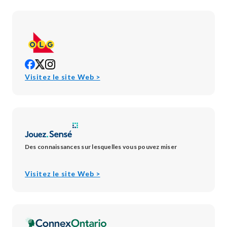
opens
opens
opens
in
in
in
opens
Visitez le site Web >
new
new
new
in
window
window
window
new
window
Des connaissances sur lesquelles vous pouvez miser
opens
Visitez le site Web >
in
new
window