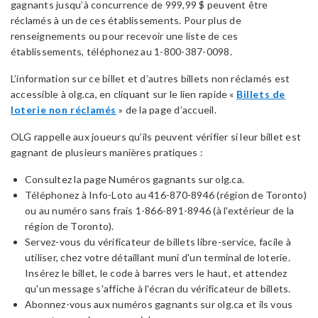
gagnants jusqu’à concurrence de 999,99 $ peuvent être
réclamés à un de ces établissements. Pour plus de
renseignements ou pour recevoir une liste de ces
établissements, téléphonez au 1-800-387-0098.
L’information sur ce billet et d’autres billets non réclamés est
accessible à olg.ca, en cliquant sur le lien rapide «
Billets de
loterie non réclamés
» de la page d’accueil.
OLG rappelle aux joueurs qu’ils peuvent vérifier si leur billet est
gagnant de plusieurs manières pratiques :
Consultez la page Numéros gagnants sur olg.ca.
Téléphonez à Info-Loto au 416-870-8946 (région de Toronto)
ou au numéro sans frais 1-866-891-8946 (à l'extérieur de la
région de Toronto).
Servez-vous du vérificateur de billets libre-service, facile à
utiliser, chez votre détaillant muni d'un terminal de loterie.
Insérez le billet, le code à barres vers le haut, et attendez
qu'un message s'affiche à l'écran du vérificateur de billets.
Abonnez-vous aux numéros gagnants sur olg.ca et ils vous