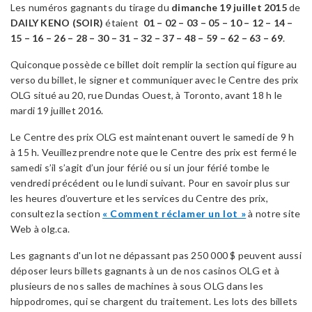
Les numéros gagnants du tirage du
dimanche
19 juillet 2015
de
DAILY KENO (SOIR)
étaient
01 – 02 – 03 – 05 – 10 – 12 – 14 –
15 – 16 – 26 – 28 – 30 – 31 – 32 – 37 – 48 – 59 – 62 – 63 – 69
.
Quiconque possède ce billet doit remplir la section qui figure au
verso du billet, le signer et communiquer avec le Centre des prix
OLG situé au 20, rue Dundas Ouest, à Toronto, avant 18 h le
mardi 19 juillet 2016.
Le Centre des prix OLG est maintenant ouvert le samedi de 9 h
à 15 h. Veuillez prendre note que le Centre des prix est fermé le
samedi s’il s’agit d’un jour férié ou si un jour férié tombe le
vendredi précédent ou le lundi suivant. Pour en savoir plus sur
les heures d’ouverture et les services du Centre des prix,
consultez la section
« Comment réclamer un lot »
à notre site
Web à olg.ca.
Les gagnants d'un lot ne dépassant pas 250 000 $ peuvent aussi
déposer leurs billets gagnants à un de nos casinos OLG et à
plusieurs de nos salles de machines à sous OLG dans les
hippodromes, qui se chargent du traitement. Les lots des billets