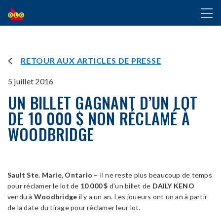
ALLER
Toggl
AU
naviga
CONTENU
PRINCIPAL
RETOUR AUX ARTICLES DE PRESSE
5 juillet 2016
UN BILLET GAGNANT D’UN LOT
DE 10 000 $ NON RÉCLAMÉ À
WOODBRIDGE
Sault Ste. Marie, Ontario
– Il ne reste plus beaucoup de temps
pour réclamer le lot de
10 000 $
d’un billet de
DAILY KENO
vendu à
Woodbridge
il y a un an. Les joueurs ont un an à partir
de la date du tirage pour réclamer leur lot.