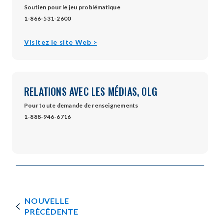
Soutien pour le jeu problématique
1-866-531-2600
opens
Visitez le site Web >
in
new
window
RELATIONS AVEC LES MÉDIAS, OLG
Pour toute demande de renseignements
1-888-946-6716
NOUVELLE
PRÉCÉDENTE