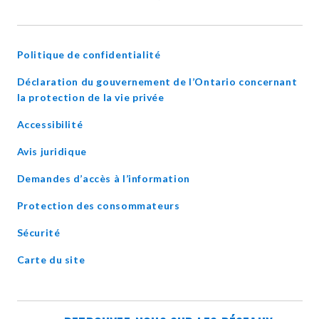
IN
NEW
WINDOW
Politique de confidentialité
Déclaration du gouvernement de l’Ontario concernant
opens
la protection de la vie privée
in
Accessibilité
new
window
Avis juridique
Demandes d’accès à l’information
Protection des consommateurs
Sécurité
Carte du site