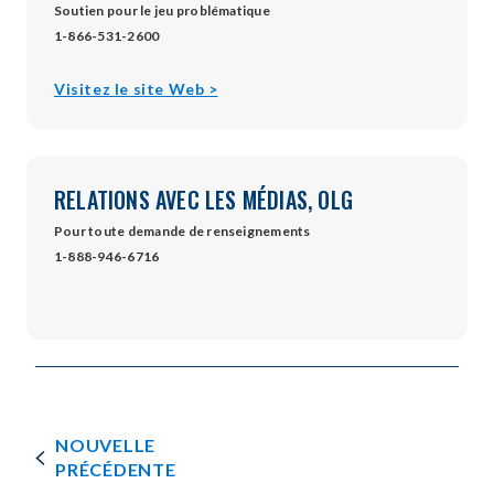
Soutien pour le jeu problématique
1-866-531-2600
opens
Visitez le site Web >
in
new
window
RELATIONS AVEC LES MÉDIAS, OLG
Pour toute demande de renseignements
1-888-946-6716
NOUVELLE
PRÉCÉDENTE