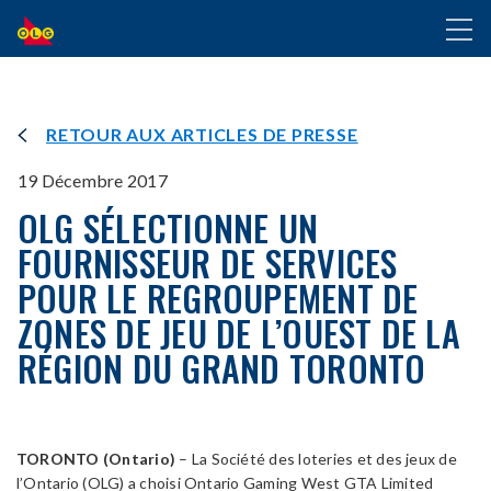
ALLER
Toggl
AU
naviga
CONTENU
PRINCIPAL
RETOUR AUX ARTICLES DE PRESSE
19 Décembre 2017
OLG SÉLECTIONNE UN
FOURNISSEUR DE SERVICES
POUR LE REGROUPEMENT DE
ZONES DE JEU DE L’OUEST DE LA
RÉGION DU GRAND TORONTO
TORONTO (Ontario)
– La Société des loteries et des jeux de
l’Ontario (OLG) a choisi Ontario Gaming West GTA Limited