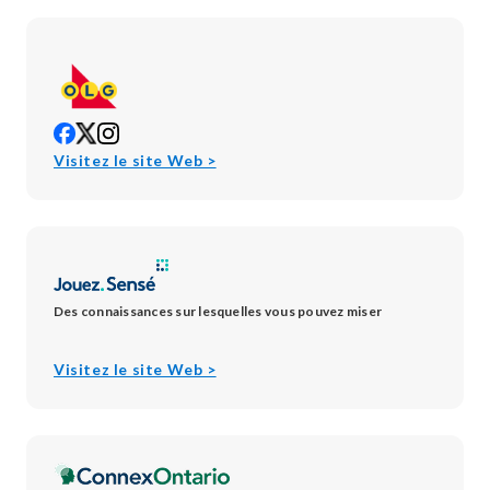
opens
opens
opens
in
in
in
opens
Visitez le site Web >
new
new
new
in
window
window
window
new
window
Des connaissances sur lesquelles vous pouvez miser
opens
Visitez le site Web >
in
new
window