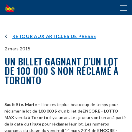
ALLER
Toggl
AU
naviga
CONTENU
PRINCIPAL
RETOUR AUX ARTICLES DE PRESSE
2 mars 2015
UN BILLET GAGNANT D’UN LOT
DE 100 000 $ NON RÉCLAMÉ À
TORONTO
Sault Ste. Marie
– Il ne reste plus beaucoup de temps pour
réclamer le lot de
100 000 $
d’un billet de
ENCORE - LOTTO
MAX
vendu à
Toronto
il y a un an. Les joueurs ont un an à partir
de la date du tirage pour réclamer leur lot. Les numéros
gagnants du tirage du vendredi 14 mars 2014 de
ENCORE -