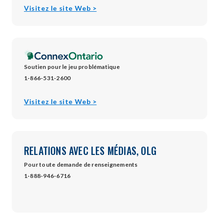
opens
Visitez le site Web >
in
new
window
Soutien pour le jeu problématique
1-866-531-2600
opens
Visitez le site Web >
in
new
window
RELATIONS AVEC LES MÉDIAS, OLG
Pour toute demande de renseignements
1-888-946-6716