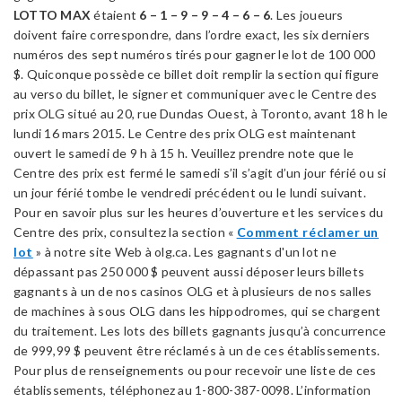
LOTTO MAX
étaient
6 – 1 – 9 – 9 – 4 – 6 – 6
. Les joueurs
doivent faire correspondre, dans l’ordre exact, les six derniers
numéros des sept numéros tirés pour gagner le lot de 100 000
$. Quiconque possède ce billet doit remplir la section qui figure
au verso du billet, le signer et communiquer avec le Centre des
prix OLG situé au 20, rue Dundas Ouest, à Toronto, avant 18 h le
lundi 16 mars 2015. Le Centre des prix OLG est maintenant
ouvert le samedi de 9 h à 15 h. Veuillez prendre note que le
Centre des prix est fermé le samedi s’il s’agit d’un jour férié ou si
un jour férié tombe le vendredi précédent ou le lundi suivant.
Pour en savoir plus sur les heures d’ouverture et les services du
Centre des prix, consultez la section «
Comment réclamer un
lot
» à notre site Web à olg.ca. Les gagnants d'un lot ne
dépassant pas 250 000 $ peuvent aussi déposer leurs billets
gagnants à un de nos casinos OLG et à plusieurs de nos salles
de machines à sous OLG dans les hippodromes, qui se chargent
du traitement. Les lots des billets gagnants jusqu’à concurrence
de 999,99 $ peuvent être réclamés à un de ces établissements.
Pour plus de renseignements ou pour recevoir une liste de ces
établissements, téléphonez au 1-800-387-0098. L’information