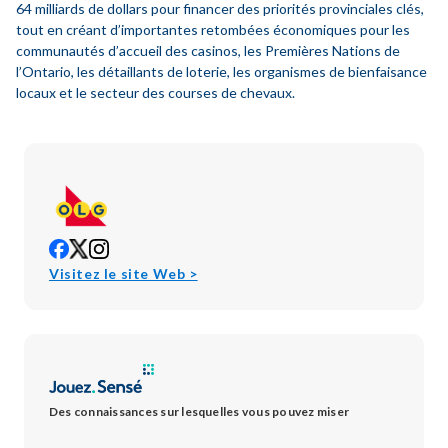
64 milliards de dollars pour financer des priorités provinciales clés,
tout en créant d’importantes retombées économiques pour les
communautés d’accueil des casinos, les Premières Nations de
l’Ontario, les détaillants de loterie, les organismes de bienfaisance
locaux et le secteur des courses de chevaux.
opens
opens
opens
in
in
in
opens
Visitez le site Web >
new
new
new
in
window
window
window
new
window
Des connaissances sur lesquelles vous pouvez miser