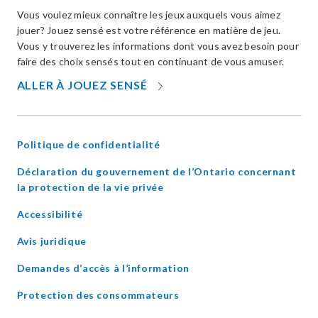
Vous voulez mieux connaître les jeux auxquels vous aimez
jouer? Jouez sensé est votre référence en matière de jeu.
Vous y trouverez les informations dont vous avez besoin pour
faire des choix sensés tout en continuant de vous amuser.
OPENS
ALLER À JOUEZ SENSÉ
IN
NEW
WINDOW
Politique de confidentialité
Déclaration du gouvernement de l’Ontario concernant
opens
la protection de la vie privée
in
Accessibilité
new
window
Avis juridique
Demandes d’accès à l’information
Protection des consommateurs