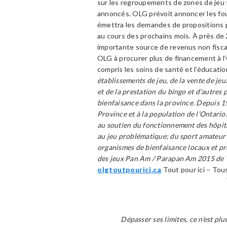
sur les regroupements de zones de jeu t
annoncés. OLG prévoit annoncer les fo
émettra les demandes de propositions p
au cours des prochains mois. À près de 2
importante source de revenus non fisca
OLG à procurer plus de financement à l
compris les soins de santé et l’éducatio
établissements de jeu, de la vente de jeu
et de la prestation du bingo et d’autres 
bienfaisance dans la province. Depuis 19
Province et à la population de l’Ontari
au soutien du fonctionnement des hôpitau
au jeu problématique; du sport amateur 
organismes de bienfaisance locaux et p
des jeux Pan Am / Parapan Am 2015 d
olgtoutpourici.ca
Tout pour ici – Tou
Dépasser ses limites, ce n’est plus