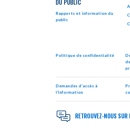
DU PUBLIC
A
Rapports et information du
C
public
C
Politique de confidentialité
D
de
pr
Demandes d’accès à
Pr
l’information
c
RETROUVEZ-NOUS SUR 