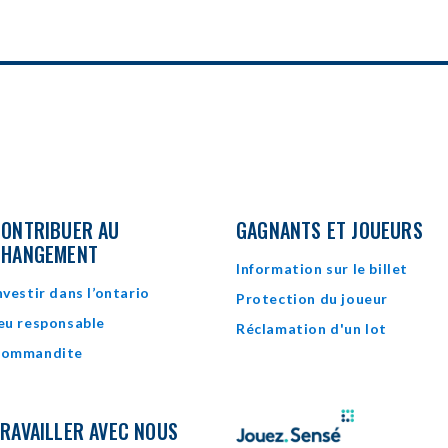
ONTRIBUER AU
GAGNANTS ET JOUEURS
CHANGEMENT
Information sur le billet
nvestir dans l’ontario
Protection du joueur
eu responsable
Réclamation d'un lot
ommandite
RAVAILLER AVEC NOUS