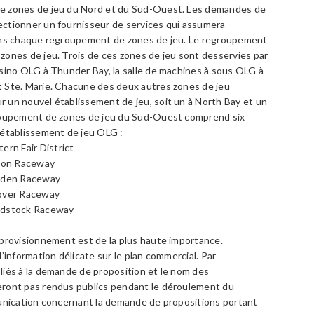
e zones de jeu du Nord et du Sud-Ouest. Les demandes de
ctionner un fournisseur de services qui assumera
dans chaque regroupement de zones de jeu. Le regroupement
zones de jeu. Trois de ces zones de jeu sont desservies par
asino OLG à Thunder Bay, la salle de machines à sous OLG à
 Ste. Marie. Chacune des deux autres zones de jeu
 un nouvel établissement de jeu, soit un à North Bay et un
groupement de zones de jeu du Sud-Ouest comprend six
 établissement de jeu OLG :
ern Fair District
nton Raceway
esden Raceway
nover Raceway
odstock Raceway
pprovisionnement est de la plus haute importance.
’information délicate sur le plan commercial. Par
liés à la demande de proposition et le nom des
eront pas rendus publics pendant le déroulement du
munication concernant la demande de propositions portant