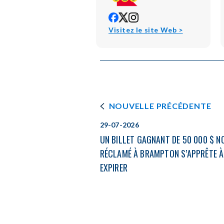
opens
opens
opens
in
in
in
opens
Visitez le site Web >
new
new
new
in
window
window
window
new
window
NOUVELLE PRÉCÉDENTE
29-07-2026
UN BILLET GAGNANT DE 50 000 $ N
RÉCLAMÉ À BRAMPTON S’APPRÊTE À
EXPIRER