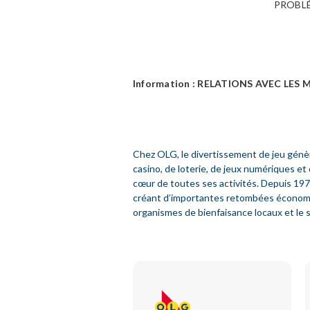
PROBLÉ
Information : RELATIONS AVEC LES 
Chez OLG, le divertissement de jeu génèr
casino, de loterie, de jeux numériques et
cœur de toutes ses activités. Depuis 1975,
créant d’importantes retombées économiqu
organismes de bienfaisance locaux et le