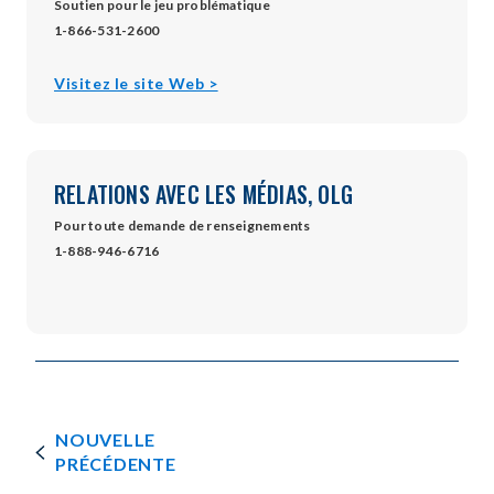
Soutien pour le jeu problématique
1-866-531-2600
opens
Visitez le site Web >
in
new
window
RELATIONS AVEC LES MÉDIAS, OLG
Pour toute demande de renseignements
1-888-946-6716
NOUVELLE
PRÉCÉDENTE