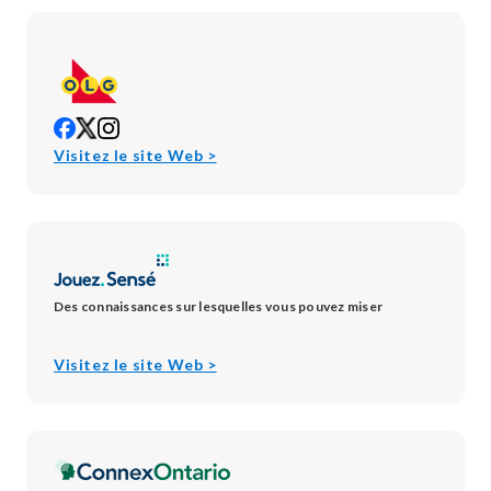
opens
opens
opens
in
in
in
opens
Visitez le site Web >
new
new
new
in
window
window
window
new
window
Des connaissances sur lesquelles vous pouvez miser
opens
Visitez le site Web >
in
new
window