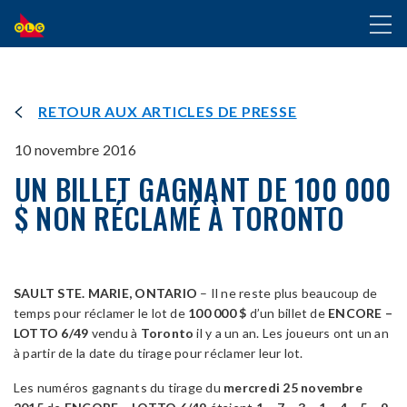
ALLER
Toggl
AU
naviga
CONTENU
PRINCIPAL
RETOUR AUX ARTICLES DE PRESSE
10 novembre 2016
UN BILLET GAGNANT DE 100 000
$ NON RÉCLAMÉ À TORONTO
SAULT STE. MARIE, ONTARIO
– Il ne reste plus beaucoup de
temps pour réclamer le lot de
100 000 $
d’un billet de
ENCORE –
LOTTO 6/49
vendu à
Toronto
il y a un an. Les joueurs ont un an
à partir de la date du tirage pour réclamer leur lot.
Les numéros gagnants du tirage du
mercredi 25 novembre