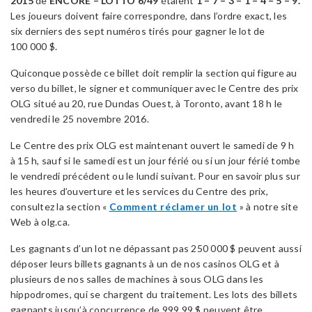
2015
de
ENCORE – LOTTO 6/49
étaient
1 – 7 – 3 – 1 – 4 – 5 – 9.
Les joueurs doivent faire correspondre, dans l’ordre exact, les
six derniers des sept numéros tirés pour gagner le lot de
100 000 $.
Quiconque possède ce billet doit remplir la section qui figure au
verso du billet, le signer et communiquer avec le Centre des prix
OLG situé au 20, rue Dundas Ouest, à Toronto, avant 18 h le
vendredi le 25 novembre 2016.
Le Centre des prix OLG est maintenant ouvert le samedi de 9 h
à 15 h, sauf si le samedi est un jour férié ou si un jour férié tombe
le vendredi précédent ou le lundi suivant. Pour en savoir plus sur
les heures d’ouverture et les services du Centre des prix,
consultez la section «
Comment réclamer un lot
» à notre site
Web à olg.ca.
Les gagnants d’un lot ne dépassant pas 250 000 $ peuvent aussi
déposer leurs billets gagnants à un de nos casinos OLG et à
plusieurs de nos salles de machines à sous OLG dans les
hippodromes, qui se chargent du traitement. Les lots des billets
gagnants jusqu’à concurrence de 999,99 $ peuvent être