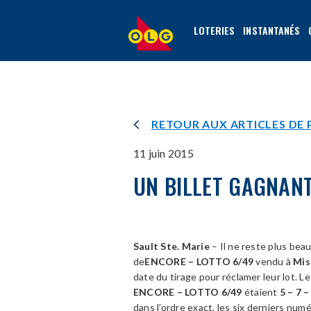
ALLER
AU
LOTERIES
INSTANTANÉS
CONTENU
PRINCIPAL
RETOUR AUX ARTICLES DE 
11 juin 2015
UN BILLET GAGNANT
Sault Ste. Marie
– Il ne reste plus bea
de
ENCORE – LOTTO 6/49
vendu à
Mis
date du tirage pour réclamer leur lot. 
ENCORE – LOTTO 6/49
étaient
5 – 7 –
dans l’ordre exact, les six derniers nu