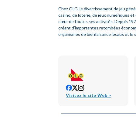
Chez OLG, le divertissement de jeu génèr
casino, de loterie, de jeux numériques et
cœur de toutes ses activités. Depuis 1975,
créant d’importantes retombées économiqu
organismes de bienfaisance locaux et le
opens
opens
opens
in
in
in
opens
Visitez le site Web >
new
new
new
in
window
window
window
new
window