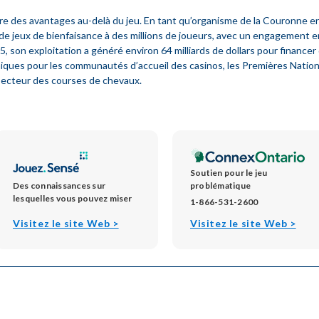
e des avantages au-delà du jeu. En tant qu’organisme de la Couronne en
 de jeux de bienfaisance à des millions de joueurs, avec un engagement e
 son exploitation a généré environ 64 milliards de dollars pour financer d
es pour les communautés d’accueil des casinos, les Premières Nations de
 secteur des courses de chevaux.
Soutien pour le jeu
Des connaissances sur
problématique
lesquelles vous pouvez miser
1-866-531-2600
opens
open
Visitez le site Web >
Visitez le site Web >
in
in
new
new
window
win