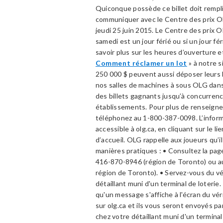
Quiconque possède ce billet doit remplir 
communiquer avec le Centre des prix OL
jeudi 25 juin 2015. Le Centre des prix O
samedi est un jour férié ou si un jour f
savoir plus sur les heures d’ouverture e
Comment réclamer un lot
» à notre s
250 000 $ peuvent aussi déposer leurs b
nos salles de machines à sous OLG dans
des billets gagnants jusqu’à concurren
établissements. Pour plus de renseigne
téléphonez au 1-800-387-0098. L’informat
accessible à olg.ca, en cliquant sur le li
d’accueil. OLG rappelle aux joueurs qu’il
manières pratiques : • Consultez la pa
416-870-8946 (région de Toronto) ou au
région de Toronto). • Servez-vous du vérif
détaillant muni d'un terminal de loterie. 
qu'un message s'affiche à l'écran du vé
sur olg.ca et ils vous seront envoyés p
chez votre détaillant muni d'un terminal 