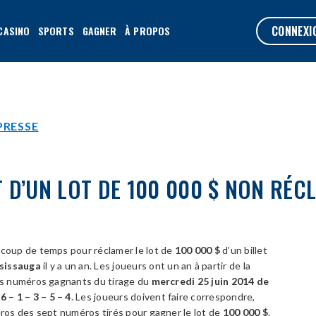
CONNEXI
CASINO
SPORTS
GAGNER
À PROPOS
PRESSE
 D’UN LOT DE 100 000 $ NON RÉC
ucoup de temps pour réclamer le lot de
100 000 $
d’un billet
sissauga
il y a un an. Les joueurs ont un an à partir de la
Les numéros gagnants du tirage du
mercredi 25 juin 2014 de
 6 – 1 – 3 – 5 – 4
. Les joueurs doivent faire correspondre,
méros des sept numéros tirés pour gagner le lot de
100 000 $
.