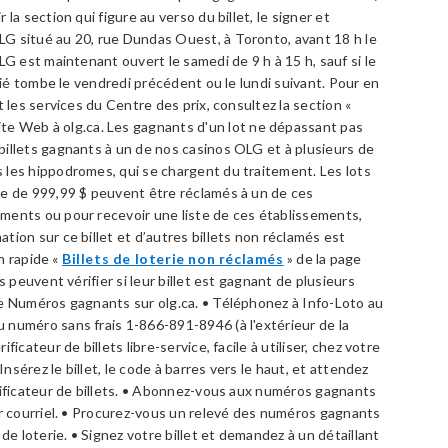
la section qui figure au verso du billet, le signer et
G situé au 20, rue Dundas Ouest, à Toronto, avant 18 h le
LG est maintenant ouvert le samedi de 9 h à 15 h, sauf si le
érié tombe le vendredi précédent ou le lundi suivant. Pour en
t les services du Centre des prix, consultez la section «
ite Web à olg.ca. Les gagnants d'un lot ne dépassant pas
illets gagnants à un de nos casinos OLG et à plusieurs de
 les hippodromes, qui se chargent du traitement. Les lots
ce de 999,99 $ peuvent être réclamés à un de ces
ments ou pour recevoir une liste de ces établissements,
ion sur ce billet et d’autres billets non réclamés est
en rapide «
Billets de loterie non réclamés
» de la page
s peuvent vérifier si leur billet est gagnant de plusieurs
ge Numéros gagnants sur olg.ca. • Téléphonez à Info-Loto au
 numéro sans frais 1-866-891-8946 (à l'extérieur de la
icateur de billets libre-service, facile à utiliser, chez votre
Insérez le billet, le code à barres vers le haut, et attendez
rificateur de billets. • Abonnez-vous aux numéros gagnants
ar courriel. • Procurez-vous un relevé des numéros gagnants
de loterie. • Signez votre billet et demandez à un détaillant