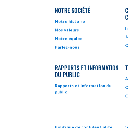
NOTRE SOCIÉTÉ
C
Notre histoire
I
Nos valeurs
J
Notre équipe
C
Parlez-nous
RAPPORTS ET INFORMATION
T
DU PUBLIC
A
Rapports et information du
C
public
C
Politique de confidentialité
D