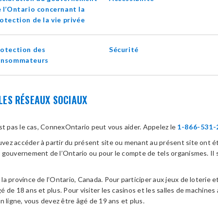
 l’Ontario concernant la
opens
otection de la vie privée
in
new
otection des
Sécurité
window
onsommateurs
LES RÉSEAUX SOCIAUX
est pas le cas, ConnexOntario peut vous aider. Appelez le
1-866-531-
ez accéder à partir du présent site ou menant au présent site ont ét
u gouvernement de l’Ontario ou pour le compte de tels organismes. Il 
a province de l’Ontario, Canada. Pour participer aux jeux de loterie et
 de 18 ans et plus. Pour visiter les casinos et les salles de machines 
n ligne, vous devez être âgé de 19 ans et plus.