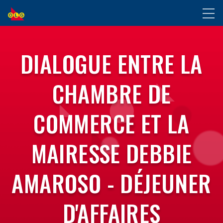
ALLER
Toggl
AU
naviga
CONTENU
PRINCIPAL
DIALOGUE ENTRE LA
CHAMBRE DE
COMMERCE ET LA
MAIRESSE DEBBIE
AMAROSO - DÉJEUNER
D'AFFAIRES