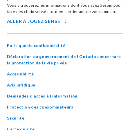
Vous y trouverez les informations dont vous avez besoin pour
faire des choix sensés tout en continuant de vous amuser.
OPENS
ALLER À JOUEZ SENSÉ
IN
NEW
WINDOW
Politique de confidentialité
Déclaration du gouvernement de l’Ontario concernant
opens
la protection de la vie privée
in
Accessibilité
new
window
Avis juridique
Demandes d’accès à l’information
Protection des consommateurs
Sécurité
Carte du site