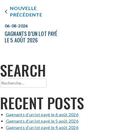
NOUVELLE
PRÉCÉDENTE
06-08-2026
GAGNANTS D’UN LOT PAYÉ
LE 5 AOÛT 2026
SEARCH
Rechercher :
RECENT POSTS
Gagnants d’un lot payé le 6 août 2026
Gagnants d’un lot payé le 5 août 2026
Gagnants d’un lot payé le 4 août 2026