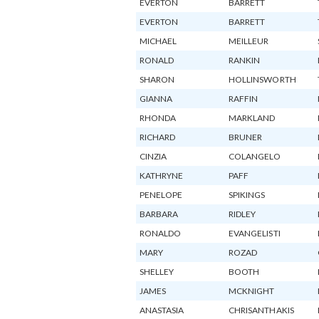
EVERTON
BARRETT
EVERTON
BARRETT
MICHAEL
MEILLEUR
RONALD
RANKIN
SHARON
HOLLINSWORTH
GIANNA
RAFFIN
RHONDA
MARKLAND
RICHARD
BRUNER
CINZIA
COLANGELO
KATHRYNE
PAFF
PENELOPE
SPIKINGS
BARBARA
RIDLEY
RONALDO
EVANGELISTI
MARY
ROZAD
SHELLEY
BOOTH
JAMES
MCKNIGHT
ANASTASIA
CHRISANTHAKIS