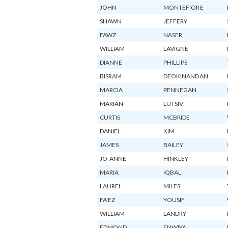
JOHN
MONTEFIORE
SHAWN
JEFFERY
FAWZ
NASER
WILLIAM
LAVIGNE
DIANNE
PHILLIPS
BISRAM
DEOKINANDAN
MARCIA
PENNEGAN
MARIAN
LUTSIV
CURTIS
MCBRIDE
DANIEL
KIM
JAMES
BAILEY
JO-ANNE
HINKLEY
MARIA
IQBAL
LAUREL
MILES
FA'EZ
YOUSIF
WILLIAM
LANDRY
EDMOND
ENWIYA