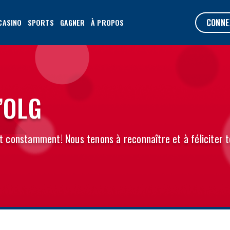
CONNE
CASINO
SPORTS
GAGNER
À PROPOS
’OLG
 constamment! Nous tenons à reconnaître et à féliciter t