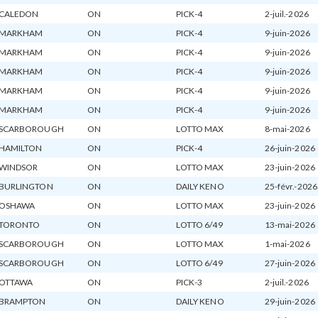
CALEDON
ON
PICK-4
2-juil.-2026
MARKHAM
ON
PICK-4
9-juin-2026
MARKHAM
ON
PICK-4
9-juin-2026
MARKHAM
ON
PICK-4
9-juin-2026
MARKHAM
ON
PICK-4
9-juin-2026
MARKHAM
ON
PICK-4
9-juin-2026
SCARBOROUGH
ON
LOTTO MAX
8-mai-2026
HAMILTON
ON
PICK-4
26-juin-2026
WINDSOR
ON
LOTTO MAX
23-juin-2026
BURLINGTON
ON
DAILY KENO
25-févr.-2026
OSHAWA
ON
LOTTO MAX
23-juin-2026
TORONTO
ON
LOTTO 6/49
13-mai-2026
SCARBOROUGH
ON
LOTTO MAX
1-mai-2026
SCARBOROUGH
ON
LOTTO 6/49
27-juin-2026
OTTAWA
ON
PICK-3
2-juil.-2026
BRAMPTON
ON
DAILY KENO
29-juin-2026