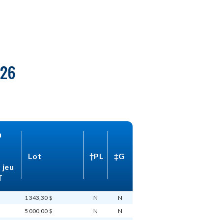
026
 
Lot
†PL
‡G
jeu 
T
1 343,30 $
N
N
5 000,00 $
N
N