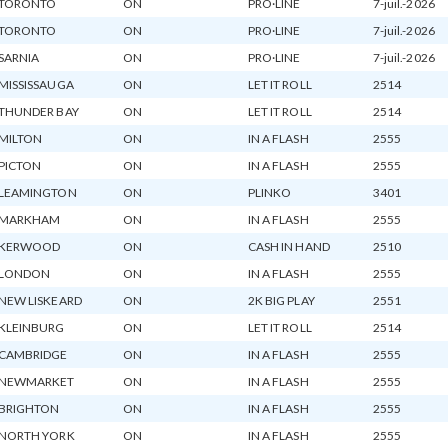
TORONTO
ON
PRO·LINE
7-juil.-2026
TORONTO
ON
PRO·LINE
7-juil.-2026
SARNIA
ON
PRO·LINE
7-juil.-2026
MISSISSAUGA
ON
LET IT ROLL
2514
THUNDER BAY
ON
LET IT ROLL
2514
MILTON
ON
IN A FLASH
2555
PICTON
ON
IN A FLASH
2555
LEAMINGTON
ON
PLINKO
3401
MARKHAM
ON
IN A FLASH
2555
KERWOOD
ON
CASH IN HAND
2510
LONDON
ON
IN A FLASH
2555
NEW LISKEARD
ON
2K BIG PLAY
2551
KLEINBURG
ON
LET IT ROLL
2514
CAMBRIDGE
ON
IN A FLASH
2555
NEWMARKET
ON
IN A FLASH
2555
BRIGHTON
ON
IN A FLASH
2555
NORTH YORK
ON
IN A FLASH
2555