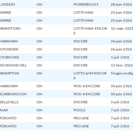
LONDON
ON
POWERBUCKS
28-juin-2026
BARRIE
ON
LOTTO MAX
23-juin-2026
BARRIE
ON
LOTTO MAX
23-juin-2026
BRANTFORD
ON
LOTTO MAX-ENCOR
12-sept.-202
E
MARKHAM
ON
ENCORE
26-juin-2026
KITCHENER
ON
ENCORE
26-juin-2026
ETOBICOKE
ON
ENCORE
1-juil.-2026
RICHMOND HILL
ON
ENCORE
11-févr.-2026
BRAMPTON
ON
LOTTO 6/49-ENCOR
Tirages multi
E
MARKHAM
ON
PICK-4-ENCORE
30-juin-2026
SCARBOROUGH
ON
PICK-4-ENCORE
30-juin-2026
BELLEVILLE
ON
ENCORE
3-juil.-2026
AJAX
ON
POOLS
7-juil.-2026
TORONTO
ON
PRO·LINE
7-juil.-2026
TORONTO
ON
PRO·LINE
7-juil.-2026