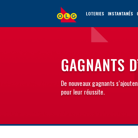
ALLER
AU
LOTERIES
INSTANTANÉS
CONTENU
PRINCIPAL
GAGNANTS D
De nouveaux gagnants s’ajoutent
pour leur réussite.