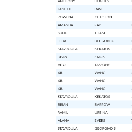
ANTHONY
HUGHES
JANETTE
DAVE
ROWENA
CUTCHON
AMANDA
RAY
SUNG
THAM
LEDA
DEL GOBBO
STAVROULA
KEKATOS
DEAN
STARK
VITO
TASSONE
XIU
WANG
XIU
WANG
XIU
WANG
STAVROULA
KEKATOS
BRIAN
BARROW
RAMIL
URBINA
ALANA
EVERS
STAVROULA
GEORGIADIS