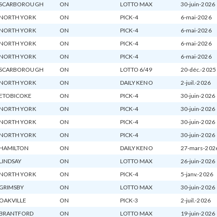
SCARBOROUGH
ON
LOTTO MAX
30-juin-2026
NORTH YORK
ON
PICK-4
6-mai-2026
NORTH YORK
ON
PICK-4
6-mai-2026
NORTH YORK
ON
PICK-4
6-mai-2026
NORTH YORK
ON
PICK-4
6-mai-2026
SCARBOROUGH
ON
LOTTO 6/49
20-déc.-2025
NORTH YORK
ON
DAILY KENO
2-juil.-2026
ETOBICOKE
ON
PICK-4
30-juin-2026
NORTH YORK
ON
PICK-4
30-juin-2026
NORTH YORK
ON
PICK-4
30-juin-2026
NORTH YORK
ON
PICK-4
30-juin-2026
HAMILTON
ON
DAILY KENO
27-mars-202
LINDSAY
ON
LOTTO MAX
26-juin-2026
NORTH YORK
ON
PICK-4
5-janv.-2026
GRIMSBY
ON
LOTTO MAX
30-juin-2026
OAKVILLE
ON
PICK-3
2-juil.-2026
BRANTFORD
ON
LOTTO MAX
19-juin-2026