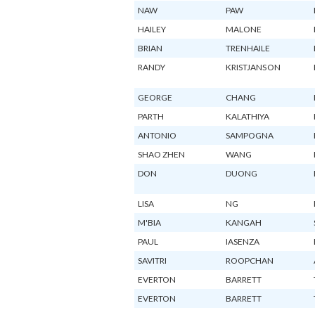
NAW
PAW
HAILEY
MALONE
BRIAN
TRENHAILE
RANDY
KRISTJANSON
GEORGE
CHANG
PARTH
KALATHIYA
ANTONIO
SAMPOGNA
SHAO ZHEN
WANG
DON
DUONG
LISA
NG
M'BIA
KANGAH
PAUL
IASENZA
SAVITRI
ROOPCHAN
EVERTON
BARRETT
EVERTON
BARRETT