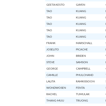
GEETA KESTO
GAYEN
TAO
KUANG
TAO
KUANG
TAO
KUANG
TAO
KUANG
TAO
KUANG
FRANK
MARSCHALL
JOSELITO
PICACHE
JOHN
BRIDEN
STEVE
SAMSON
GEORGE
CAMPBELL
CAMILLE
PHULCHAND
LALITA
RAMKISSOON
WONDWOSEN
FENTA
RACHEL
TUMULAK
THANG-MUU
TRUONG