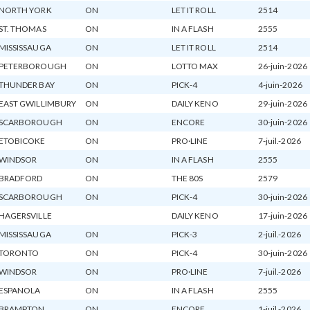
NORTH YORK
ON
LET IT ROLL
2514
ST. THOMAS
ON
IN A FLASH
2555
MISSISSAUGA
ON
LET IT ROLL
2514
PETERBOROUGH
ON
LOTTO MAX
26-juin-2026
THUNDER BAY
ON
PICK-4
4-juin-2026
EAST GWILLIMBURY
ON
DAILY KENO
29-juin-2026
SCARBOROUGH
ON
ENCORE
30-juin-2026
ETOBICOKE
ON
PRO·LINE
7-juil.-2026
WINDSOR
ON
IN A FLASH
2555
BRADFORD
ON
THE 80S
2579
SCARBOROUGH
ON
PICK-4
30-juin-2026
HAGERSVILLE
DAILY KENO
17-juin-2026
MISSISSAUGA
ON
PICK-3
2-juil.-2026
TORONTO
ON
PICK-4
30-juin-2026
WINDSOR
ON
PRO·LINE
7-juil.-2026
ESPANOLA
ON
IN A FLASH
2555
BRAMPTON
ON
ENCORE
1-juil.-2026