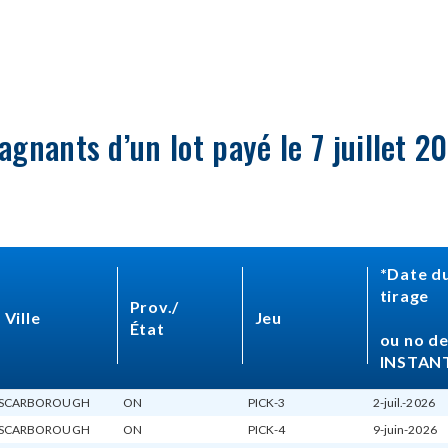
agnants d’un lot payé le 7 juillet 2
*Date du
tirage
Prov./
Ville
Jeu
État
ou no de 
INSTAN
SCARBOROUGH
ON
PICK-3
2-juil.-2026
SCARBOROUGH
ON
PICK-4
9-juin-2026