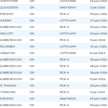
NORTH YORK
ON
LOTTO MAX
26-juin-2026
GLOUCESTER
ON
DAILY KENO
2-juil.-2026
TORONTO
ON
PICK-4
30-juin-2026
DUNDAS
ON
LOTTO 6/49
17-juin-2026
SCARBOROUGH
ON
PICK-4
30-juin-2026
KING CITY
ON
LOTTO 6/49
10-juin-2026
SCARBOROUGH
ON
PICK-4
9-juin-2026
TECUMSEH
ON
LOTTO 6/49
15-avr.-2026
NOBLETON
ON
LOTTO MAX
8-mai-2026
SCARBOROUGH
ON
PICK-4
18-juin-2026
SCARBOROUGH
ON
PICK-4
18-juin-2026
SCARBOROUGH
ON
PICK-4
18-juin-2026
SCARBOROUGH
ON
PICK-4
9-juin-2026
ST. THOMAS
ON
PICK-4
30-juin-2026
ETOBICOKE
ON
PICK-4
3-juil.-2026
TORONTO
ON
DAILY KENO
29-juin-2026
SCARBOROUGH
ON
PICK-4
30-juin-2026