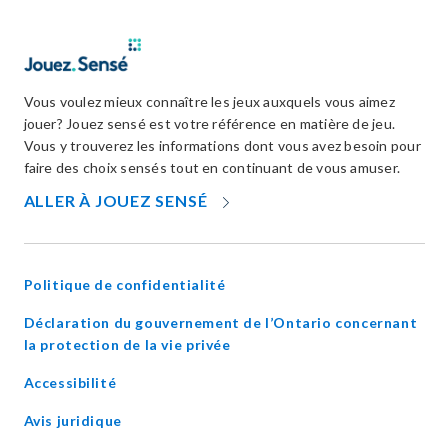
Vous voulez mieux connaître les jeux auxquels vous aimez
jouer? Jouez sensé est votre référence en matière de jeu.
Vous y trouverez les informations dont vous avez besoin pour
faire des choix sensés tout en continuant de vous amuser.
OPENS
ALLER À JOUEZ SENSÉ
IN
NEW
WINDOW
Politique de confidentialité
Déclaration du gouvernement de l’Ontario concernant
opens
la protection de la vie privée
in
Accessibilité
new
window
Avis juridique