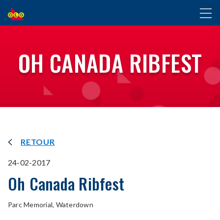
ALLER
Toggl
AU
naviga
CONTENU
PRINCIPAL
OH CANADA RIBFEST
RETOUR
24-02-2017
Oh Canada Ribfest
Parc Memorial, Waterdown