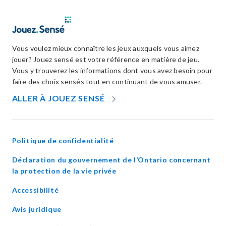
Vous voulez mieux connaître les jeux auxquels vous aimez
jouer? Jouez sensé est votre référence en matière de jeu.
Vous y trouverez les informations dont vous avez besoin pour
faire des choix sensés tout en continuant de vous amuser.
OPENS
ALLER À JOUEZ SENSÉ
IN
NEW
WINDOW
Politique de confidentialité
Déclaration du gouvernement de l’Ontario concernant
opens
la protection de la vie privée
in
Accessibilité
new
window
Avis juridique