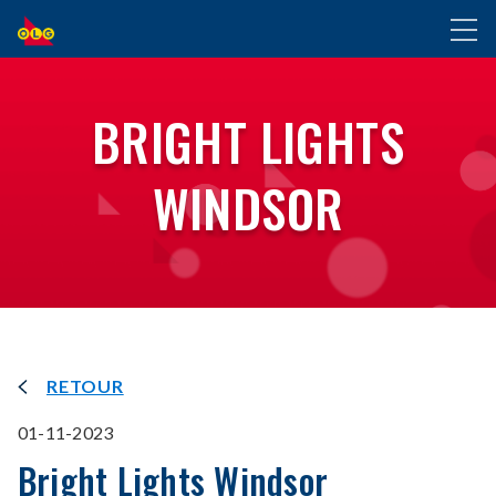
ALLER
Toggl
AU
naviga
CONTENU
PRINCIPAL
BRIGHT LIGHTS
WINDSOR
RETOUR
01-11-2023
Bright Lights Windsor