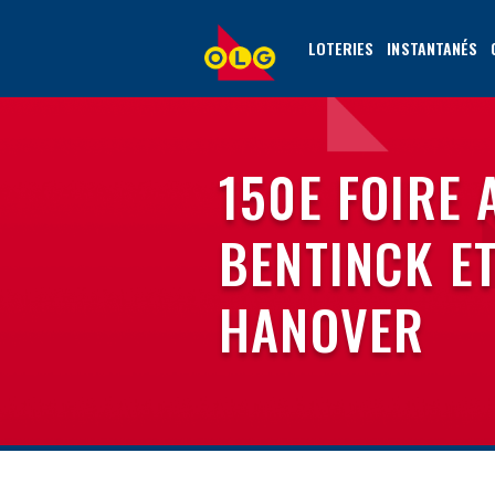
ALLER
AU
LOTERIES
INSTANTANÉS
CONTENU
PRINCIPAL
150E FOIRE
BENTINCK ET
HANOVER