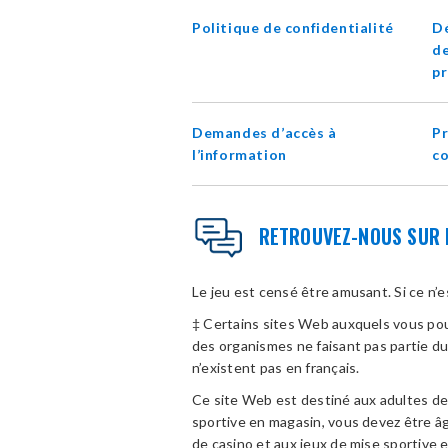
Politique de confidentialité
D
de
pr
Demandes d’accès à
Pr
l’information
c
RETROUVEZ-NOUS SUR 
Le jeu est censé être amusant. Si ce n’
‡ Certains sites Web auxquels vous pouv
des organismes ne faisant pas partie d
n’existent pas en français.
Ce site Web est destiné aux adultes de l
sportive en magasin, vous devez être âgé
de casino et aux jeux de mise sportive e