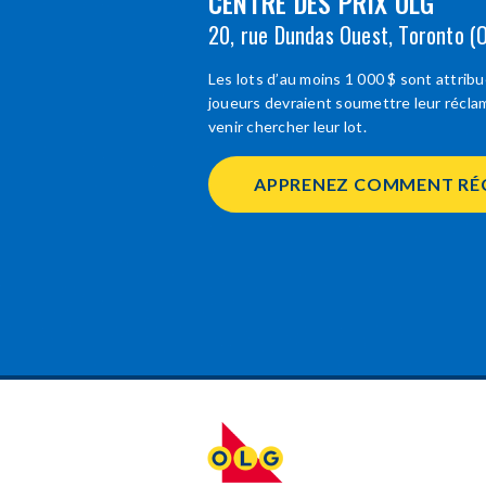
CENTRE DES PRIX OLG
20, rue Dundas Ouest, Toronto (
Les lots d’au moins 1 000 $ sont attrib
joueurs devraient soumettre leur réclam
venir chercher leur lot.
APPRENEZ COMMENT RÉ
OPENS
IN
NEW
WINDOW