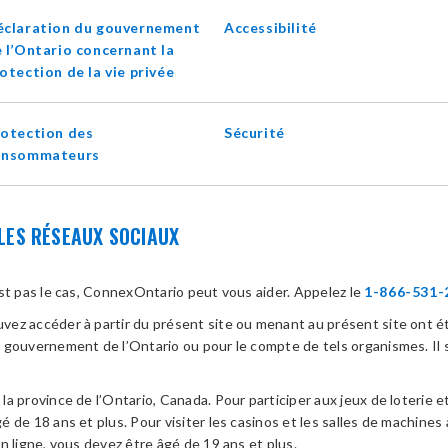
éclaration du gouvernement
Accessibilité
 l’Ontario concernant la
opens
otection de la vie privée
in
new
otection des
Sécurité
window
onsommateurs
LES RÉSEAUX SOCIAUX
est pas le cas, ConnexOntario peut vous aider. Appelez le
1-866-531-
ez accéder à partir du présent site ou menant au présent site ont ét
u gouvernement de l’Ontario ou pour le compte de tels organismes. Il 
a province de l’Ontario, Canada. Pour participer aux jeux de loterie et
 de 18 ans et plus. Pour visiter les casinos et les salles de machines 
n ligne, vous devez être âgé de 19 ans et plus.