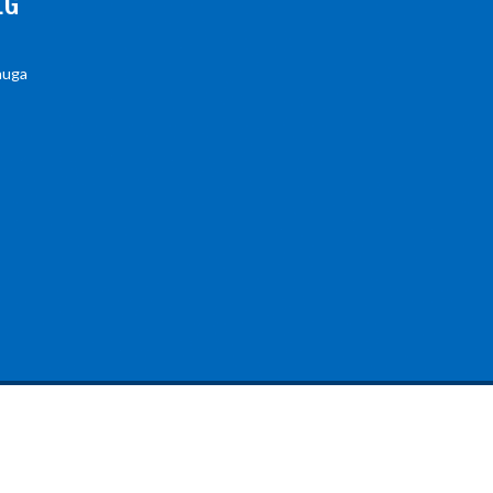
LG
auga