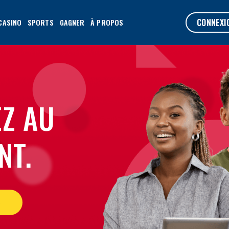
CONNEXI
CASINO
SPORTS
GAGNER
À PROPOS
Z AU
NT.
S