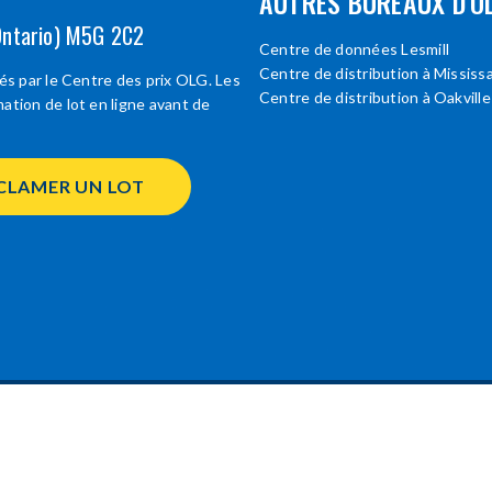
AUTRES BUREAUX D'O
Ontario) M5G 2C2
Centre de données Lesmill
Centre de distribution à Mississ
ués par le Centre des prix OLG. Les
Centre de distribution à Oakville
ation de lot en ligne avant de
CLAMER UN LOT