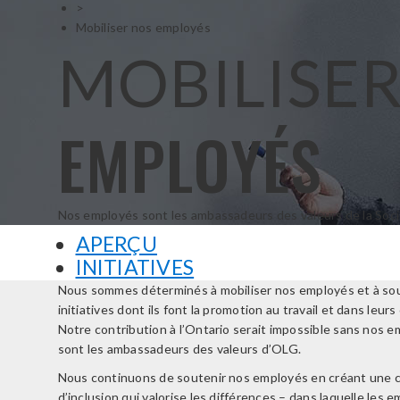
>
Mobiliser nos employés
MOBILISE
EMPLOYÉS
Nos employés sont les ambassadeurs des valeurs de la Socié
APERÇU
INITIATIVES
Nous sommes déterminés à mobiliser nos employés et à sou
initiatives dont ils font la promotion au travail et dans leurs 
Notre contribution à l’Ontario serait impossible sans nos em
sont les ambassadeurs des valeurs d’OLG.
Nous continuons de soutenir nos employés en créant une c
d’inclusion qui valorise les différences – dans laquelle les 