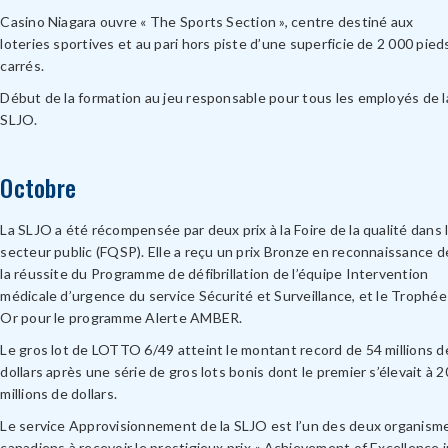
Casino Niagara ouvre « The Sports Section », centre destiné aux
loteries sportives et au pari hors piste d’une superficie de 2 000 pied
carrés.
Début de la formation au jeu responsable pour tous les employés de l
SLJO.
Octobre
La SLJO a été récompensée par deux prix à la Foire de la qualité dans 
secteur public (FQSP). Elle a reçu un prix Bronze en reconnaissance d
la réussite du Programme de défibrillation de l’équipe Intervention
médicale d’urgence du service Sécurité et Surveillance, et le Trophée
Or pour le programme Alerte AMBER.
Le gros lot de LOTTO 6/49 atteint le montant record de 54 millions d
dollars après une série de gros lots bonis dont le premier s’élevait à 2
millions de dollars.
Le service Approvisionnement de la SLJO est l’un des deux organism
canadiens à recevoir le prestigieux prix « Achievement of Excellence i