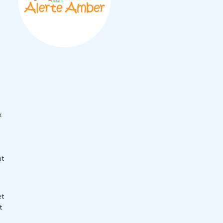
R
x
nt
et
t