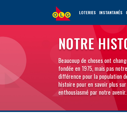
ALLER
AU
LOTERIES
INSTANTANÉS
CONTENU
PRINCIPAL
2005
NOTRE HIST
–
Beaucoup de choses ont changé
fondée en 1975, mais pas notr
différence pour la population d
2009
histoire pour en savoir plus su
enthousiasmé par notre avenir.