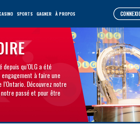
CONNEXI
CASINO
SPORTS
GAGNER
À PROPOS
OIRE
 depuis qu’OLG a été
e engagement à faire une
e l’Ontario. Découvrez notre
r notre passé et pour être