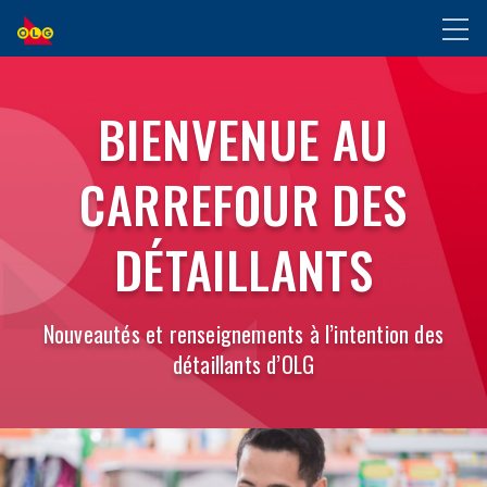
ALLER
Toggl
AU
naviga
CONTENU
DEVENEZ
PRINCIPAL
BIENVENUE AU
UN
CARREFOUR DES
DÉTAILLANT
DÉTAILLANTS
Nouveautés et renseignements à l’intention des
détaillants d’OLG