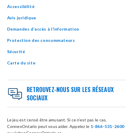
in
Accessibilité
new
window
Avis juridique
Demandes d’accès à l’information
Protection des consommateurs
Sécurité
Carte du site
RETROUVEZ-NOUS SUR LES RÉSEAUX
SOCIAUX
Le jeu est censé être amusant. Si ce n’est pas le cas,
ConnexOntario peut vous aider. Appelez le
1-866-531-2600
ou visitez ConnexOntario.ca.