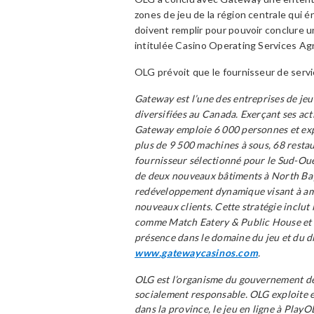
zones de jeu de la région centrale qui
doivent remplir pour pouvoir conclure u
intitulée Casino Operating Services A
OLG prévoit que le fournisseur de servi
Gateway est l’une des entreprises de jeu 
diversifiées au Canada. Exerçant ses ac
Gateway emploie 6 000 personnes et expl
plus de 9 500 machines à sous, 68 restau
fournisseur sélectionné pour le Sud-Oue
de deux nouveaux bâtiments à North Bay
redéveloppement dynamique visant à amél
nouveaux clients. Cette stratégie inclu
comme Match Eatery & Public House et A
présence dans le domaine du jeu et du d
www.gatewaycasinos.com
.
OLG est l’organisme du gouvernement de 
socialement responsable. OLG exploite et
dans la province, le jeu en ligne à PlayO