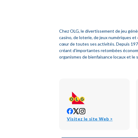
Chez OLG, le divertissement de jeu génèr
casino, de loterie, de jeux numériques et
cœur de toutes ses activités. Depuis 1975,
créant d’importantes retombées économiqu
organismes de bienfaisance locaux et le
opens
opens
opens
in
in
in
opens
Visitez le site Web >
new
new
new
in
window
window
window
new