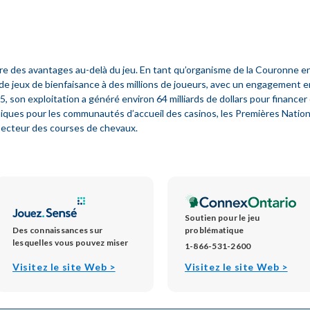
e des avantages au-delà du jeu. En tant qu’organisme de la Couronne en
 de jeux de bienfaisance à des millions de joueurs, avec un engagement e
 son exploitation a généré environ 64 milliards de dollars pour financer d
es pour les communautés d’accueil des casinos, les Premières Nations de
 secteur des courses de chevaux.
Soutien pour le jeu
Des connaissances sur
problématique
lesquelles vous pouvez miser
1-866-531-2600
opens
open
Visitez le site Web >
Visitez le site Web >
in
in
new
new