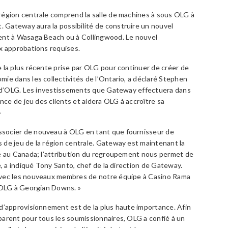
région centrale comprend la salle de machines à sous OLG à
Gateway aura la possibilité de construire un nouvel
ent à Wasaga Beach ou à Collingwood. Le nouvel
x approbations requises.
 la plus récente prise par OLG pour continuer de créer de
ie dans les collectivités de l’Ontario, a déclaré Stephen
on d’OLG. Les investissements que Gateway effectuera dans
ence de jeu des clients et aidera OLG à accroître sa
»
socier de nouveau à OLG en tant que fournisseur de
 de jeu de la région centrale. Gateway est maintenant la
té au Canada; l’attribution du regroupement nous permet de
e, a indiqué Tony Santo, chef de la direction de Gateway.
avec les nouveaux membres de notre équipe à Casino Rama
s OLG à Georgian Downs. »
 d’approvisionnement est de la plus haute importance. Afin
parent pour tous les soumissionnaires, OLG a confié à un