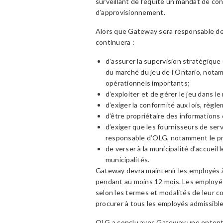
surveillant de l’équité un mandat de con
d’approvisionnement.
Alors que Gateway sera responsable de
continuera :
d’assurer la supervision stratégique
du marché du jeu de l’Ontario, not
opérationnels importants;
d’exploiter et de gérer le jeu dans 
d’exiger la conformité aux lois, règl
d’être propriétaire des informations 
d’exiger que les fournisseurs de se
responsable d’OLG, notamment le p
de verser à la municipalité d’accuei
municipalités.
Gateway devra maintenir les employés 
pendant au moins 12 mois. Les employés
selon les termes et modalités de leur 
procurer à tous les employés admissibl
OLG a conclu avec Gateway une entente 