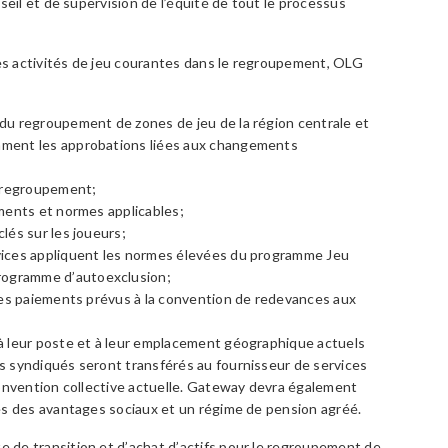
seil et de supervision de l’équité de tout le processus
s activités de jeu courantes dans le regroupement, OLG
 du regroupement de zones de jeu de la région centrale et
amment les approbations liées aux changements
le regroupement;
ements et normes applicables;
clés sur les joueurs;
rvices appliquent les normes élevées du programme Jeu
rogramme d’autoexclusion;
l les paiements prévus à la convention de redevances aux
à leur poste et à leur emplacement géographique actuels
 syndiqués seront transférés au fournisseur de services
convention collective actuelle. Gateway devra également
es des avantages sociaux et un régime de pension agréé.
de transition et d’achat d’actifs pour le regroupement de