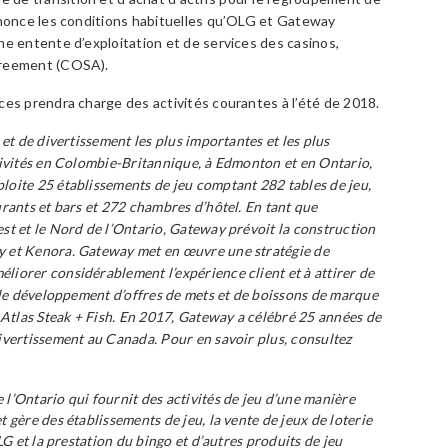
 énonce les conditions habituelles qu’OLG et Gateway
ne entente d’exploitation et de services des casinos,
greement (COSA).
ces prendra charge des activités courantes à l’été de 2018.
et de divertissement les plus importantes et les plus
tivités en Colombie-Britannique, à Edmonton et en Ontario,
oite 25 établissements de jeu comptant 282 tables de jeu,
rants et bars et 272 chambres d’hôtel. En tant que
st et le Nord de l’Ontario, Gateway prévoit la construction
 et Kenora. Gateway met en œuvre une stratégie de
iorer considérablement l’expérience client et à attirer de
t le développement d’offres de mets et de boissons de marque
tlas Steak + Fish. En 2017, Gateway a célébré 25 années de
ivertissement au Canada. Pour en savoir plus, consultez
l’Ontario qui fournit des activités de jeu d’une manière
 gère des établissements de jeu, la vente de jeux de loterie
LG et la prestation du bingo et d’autres produits de jeu