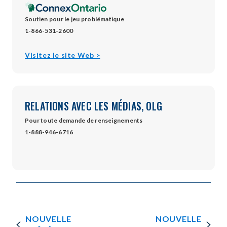
Soutien pour le jeu problématique
1-866-531-2600
opens
Visitez le site Web >
in
new
window
RELATIONS AVEC LES MÉDIAS, OLG
Pour toute demande de renseignements
1-888-946-6716
NOUVELLE
NOUVELLE