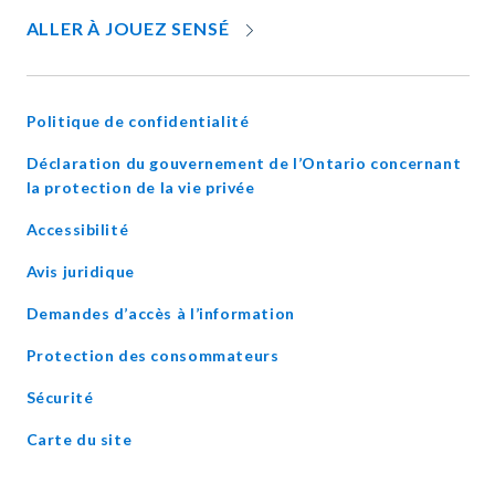
OPENS
ALLER À JOUEZ SENSÉ
IN
NEW
WINDOW
Politique de confidentialité
Déclaration du gouvernement de l’Ontario concernant
opens
la protection de la vie privée
in
Accessibilité
new
window
Avis juridique
Demandes d’accès à l’information
Protection des consommateurs
Sécurité
Carte du site