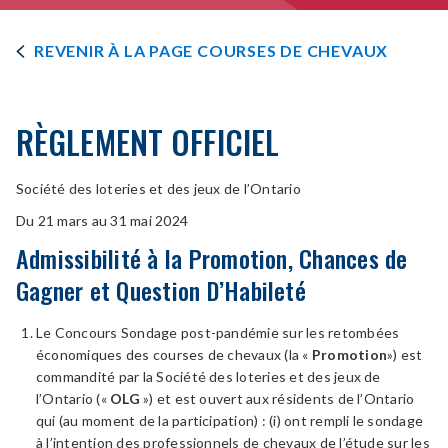
ÉCONOMIQUES
REVENIR À LA PAGE COURSES DE CHEVAUX
DES
RÈGLEMENT OFFICIEL
COURSES
Société des loteries et des jeux de l’Ontario
DE
Du 21 mars au 31 mai 2024
Admissibilité à la Promotion, Chances de
CHEVAUX
Gagner et Question D’Habileté
Le Concours Sondage post-pandémie sur les retombées
économiques des courses de chevaux (la «
Promotion
») est
commandité par la Société des loteries et des jeux de
l’Ontario («
OLG
») et est ouvert aux résidents de l’Ontario
qui (au moment de la participation) : (i) ont rempli le sondage
à l’intention des professionnels de chevaux de l’étude sur les