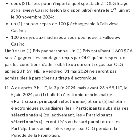
deux (2) billets pour n’importe quel spectacle à l’OLG Stage
er
at Fallsview Casino (selon la disponibilité) entre le 1
juin et
le 30 novembre 2024;
un (1) coupon-repas de 100 $ échangeable à Fallsview
Casino;
100 $ en jeu aux machines à sous pour jouer à Fallsview
Casino.
Limite : un (1) Prix par personne. Un (1) Prix totalisant 1 600 $CA
sera à gagner. Les sondages reçus par OLG qui ne respectent
pas les conditions d’admissibilité ou qui sont reçus par OLG
après 23 h 59, HE, le vendredi 31 mai 2024 ne seront pas
admissibles à participer au tirage électronique.
À ou après 9 h, HE, le 3 juin 2024, mais avant 23 h 59, HE, le
5 juin 2024, un (1) bulletin électronique principal (le
«
Participant principal sélectionné
») et cinq (5) bulletins
électroniques subsidiaires (les «
Participants subsidiaires
sélectionnés
») (collectivement, les «
Participants
sélectionnés
») seront tirés au hasard parmi toutes les
Participations admissibles reçues par OLG pendant la
Période de la Promotion.