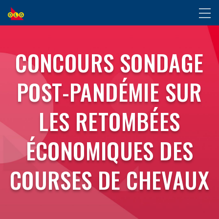
ALLER
Toggl
AU
naviga
CONTENU
CONCOURS
PRINCIPAL
CONCOURS SONDAGE
SONDAGE
POST-PANDÉMIE SUR
POST-
LES RETOMBÉES
PANDÉMIE
ÉCONOMIQUES DES
SUR
COURSES DE CHEVAUX
LES
RETOMBÉES