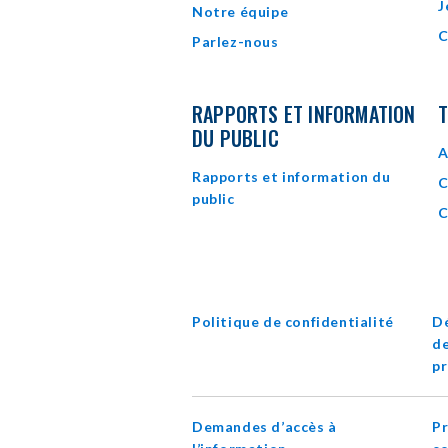
J
Notre équipe
C
Parlez-nous
RAPPORTS ET INFORMATION
T
DU PUBLIC
A
Rapports et information du
C
public
C
Politique de confidentialité
D
de
pr
Demandes d’accès à
Pr