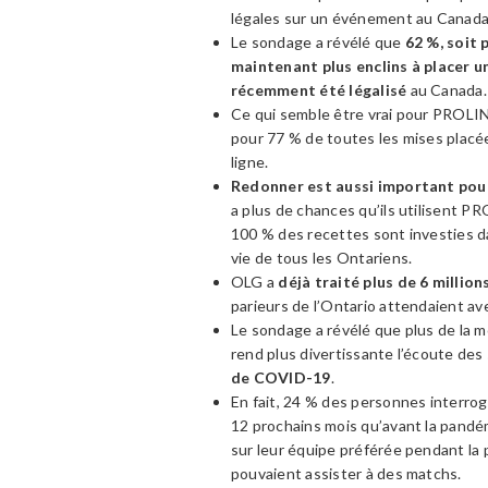
légales sur un événement au Canada 
Le sondage a révélé que
62 %, soit 
maintenant plus enclins à placer 
récemment été légalisé
au Canada.
Ce qui semble être vrai pour PROLI
pour 77 % de toutes les mises placée
ligne.
Redonner est aussi important pou
a plus de chances qu’ils utilisent 
100 % des recettes sont investies dan
vie de tous les Ontariens.
OLG a
déjà traité plus de 6 million
parieurs de l’Ontario attendaient av
Le sondage a révélé que plus de la 
rend plus divertissante l’écoute des
de COVID-19
.
En fait, 24 % des personnes interrog
12 prochains mois qu’avant la pandé
sur leur équipe préférée pendant la
pouvaient assister à des matchs.