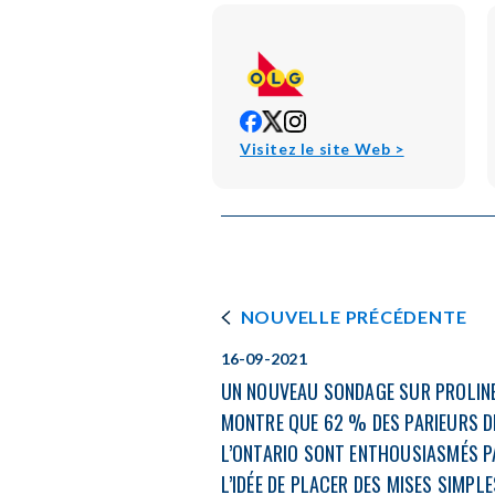
opens
opens
opens
in
in
in
opens
Visitez le site Web >
new
new
new
in
window
window
window
new
window
NOUVELLE PRÉCÉDENTE
16-09-2021
UN NOUVEAU SONDAGE SUR PROLIN
MONTRE QUE 62 % DES PARIEURS D
L’ONTARIO SONT ENTHOUSIASMÉS P
L’IDÉE DE PLACER DES MISES SIMPLE