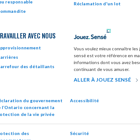
eu responsable
Réclamation d'un lot
ommandite
RAVAILLER AVEC NOUS
pprovisionnement
Vous voulez mieux connaître les 
sensé est votre référence en mat
arrières
informations dont vous avez beso
arrefour des détaillants
continuant de vous amuser.
ALLER À JOUEZ SENSÉ
éclaration du gouvernement
Accessibilité
 l’Ontario concernant la
opens
otection de la vie privée
in
new
otection des
Sécurité
window