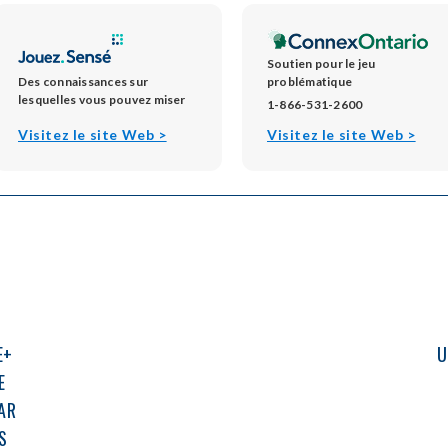
Soutien pour le jeu
Des connaissances sur
problématique
lesquelles vous pouvez miser
1-866-531-2600
opens
open
Visitez le site Web >
Visitez le site Web >
in
in
new
new
window
win
E+
U
E
AR
S