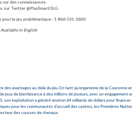
z sur des connaissances.
us sur Twitter @PlaySmartOLG
 pour le jeu problématique : 1-866-531-2600
Available in English
e des avantages au-delà du jeu. En tant qu’organisme de la Couronne en
 de jeux de bienfaisance à des millions de joueurs, avec un engagement e
 son exploitation a généré environ 64 milliards de dollars pour financer d
es pour les communautés d’accueil des casinos, les Premières Nations de
 secteur des courses de chevaux.