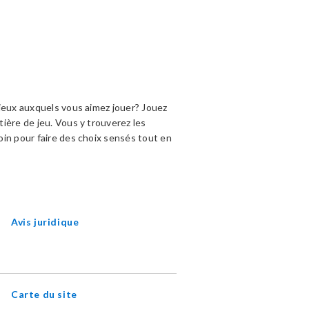
jeux auxquels vous aimez jouer? Jouez
ière de jeu. Vous y trouverez les
in pour faire des choix sensés tout en
OPENS
IN
NEW
WINDOW
Avis juridique
Carte du site