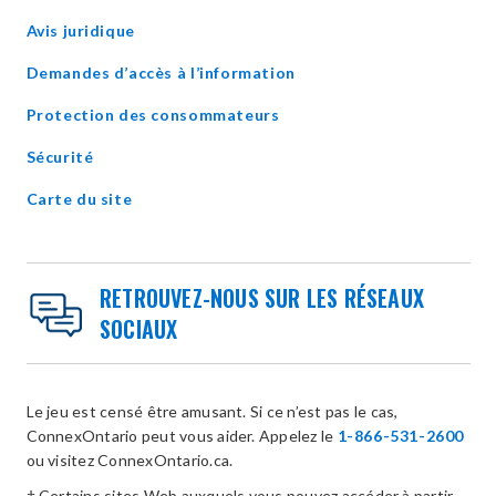
window
Avis juridique
Demandes d’accès à l’information
Protection des consommateurs
Sécurité
Carte du site
RETROUVEZ-NOUS SUR LES RÉSEAUX
SOCIAUX
Le jeu est censé être amusant. Si ce n’est pas le cas,
ConnexOntario peut vous aider. Appelez le
1-866-531-2600
ou visitez ConnexOntario.ca.
‡ Certains sites Web auxquels vous pouvez accéder à partir