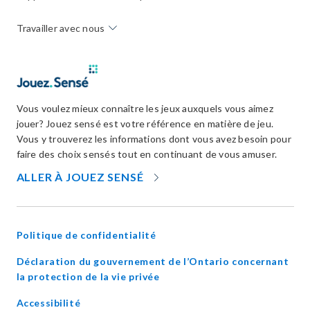
Travailler avec nous
Vous voulez mieux connaître les jeux auxquels vous aimez
jouer? Jouez sensé est votre référence en matière de jeu.
Vous y trouverez les informations dont vous avez besoin pour
faire des choix sensés tout en continuant de vous amuser.
OPENS
ALLER À JOUEZ SENSÉ
IN
NEW
WINDOW
Politique de confidentialité
Déclaration du gouvernement de l’Ontario concernant
opens
la protection de la vie privée
in
Accessibilité
new