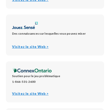
new
new
new
in
window
window
window
new
window
Des connaissances sur lesquelles vous pouvez miser
opens
Visitez le site Web >
in
new
window
Soutien pour le jeu problématique
1-866-531-2600
opens
Visitez le site Web >
in
new
window