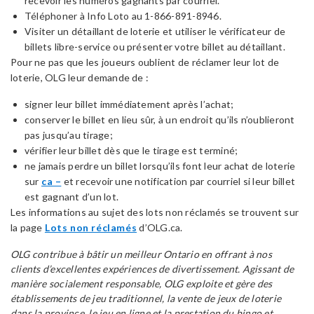
recevoir les numéros gagnants par courriel.
Téléphoner à Info Loto au 1-866-891-8946.
Visiter un détaillant de loterie et utiliser le vérificateur de
billets libre-service ou présenter votre billet au détaillant.
Pour ne pas que les joueurs oublient de réclamer leur lot de
loterie, OLG leur demande de :
signer leur billet immédiatement après l’achat;
conserver le billet en lieu sûr, à un endroit qu’ils n’oublieront
pas jusqu’au tirage;
vérifier leur billet dès que le tirage est terminé;
ne jamais perdre un billet lorsqu’ils font leur achat de loterie
sur
ca –
et recevoir une notification par courriel si leur billet
est gagnant d’un lot.
Les informations au sujet des lots non réclamés se trouvent sur
la page
Lots non réclamés
d’OLG.ca.
OLG contribue à bâtir un meilleur Ontario en offrant à nos
clients d’excellentes expériences de divertissement. Agissant de
manière socialement responsable, OLG exploite et gère des
établissements de jeu traditionnel, la vente de jeux de loterie
dans la province, le jeu en ligne et la prestation du bingo et