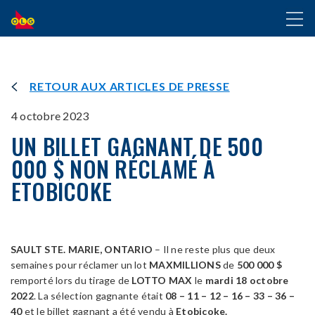
ALLER
Toggl
AU
naviga
CONTENU
PRINCIPAL
RETOUR AUX ARTICLES DE PRESSE
4 octobre 2023
UN BILLET GAGNANT DE 500
000 $ NON RÉCLAMÉ À
ETOBICOKE
SAULT STE. MARIE, ONTARIO
– Il ne reste plus que deux
semaines pour réclamer un lot
MAXMILLIONS
de
500 000
$
remporté lors du tirage de
LOTTO MAX
le
mardi 18
octobre
2022
. La sélection gagnante était
08 – 11 – 12 – 16 – 33 – 36 –
40
et le billet gagnant a été vendu à
Etobicoke
.