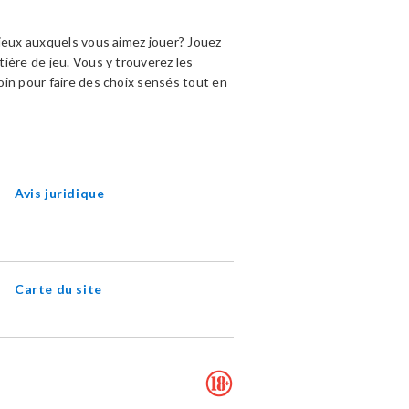
jeux auxquels vous aimez jouer? Jouez
ière de jeu. Vous y trouverez les
in pour faire des choix sensés tout en
OPENS
IN
NEW
WINDOW
Avis juridique
Carte du site