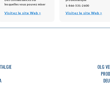
lesquelles vous pouvez miser
1-866-531-2600
opens
open
Visitez le site Web >
Visitez le site Web >
in
in
new
new
window
win
STALGIE
OLG VE
PROD
A
DEU