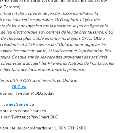
946 (région de Toronto) ou au numéro sans frais 1-866-
de Toronto).
fournit des activités de jeu de classe mondiale à la
ère socialement responsable, OLG exploite et gère des
te de jeux de loterie dans la province, le jeu en ligne et la
 de jeu électronique aux centres de jeu de bienfaisance. OLG
s de chevaux plus viable en Ontario. Depuis 1975, OLG a
x résidents et à la Province de l’Ontario pour appuyer les
omme les soins de santé, le traitement et la prévention liés
teurs. Chaque année, les recettes provenant des activités
llectivités d’accueil, les Premières Nations de l’Ontario, les
de bienfaisance locaux dans toute la province.
les profits d’OLG sont investis en Ontario
OLG.ca
nous sur Twitter @OLGtoday
JouezSense.ca
z sur des connaissances.
us sur Twitter @PlaySmartOLG
 pour le jeu problématique : 1-866-531-2600