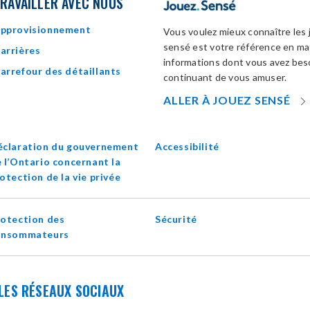
RAVAILLER AVEC NOUS
pprovisionnement
Vous voulez mieux connaître les 
sensé est votre référence en mat
arrières
informations dont vous avez beso
arrefour des détaillants
continuant de vous amuser.
ALLER À JOUEZ SENSÉ
éclaration du gouvernement
Accessibilité
 l’Ontario concernant la
opens
otection de la vie privée
in
new
otection des
Sécurité
window
onsommateurs
LES RÉSEAUX SOCIAUX