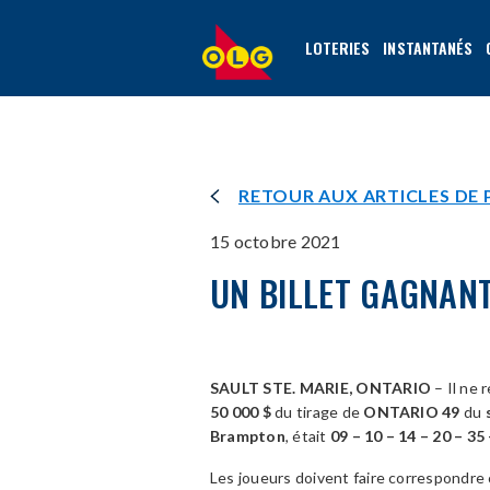
ALLER
AU
LOTERIES
INSTANTANÉS
CONTENU
PRINCIPAL
RETOUR AUX ARTICLES DE 
15 octobre 2021
UN BILLET GAGNAN
SAULT STE. MARIE, ONTARIO
– Il ne 
50
000 $
du tirage de
ONTARIO 49
du
Brampton
, était
09 – 10 – 14 – 20 – 3
Les joueurs doivent faire correspondre 