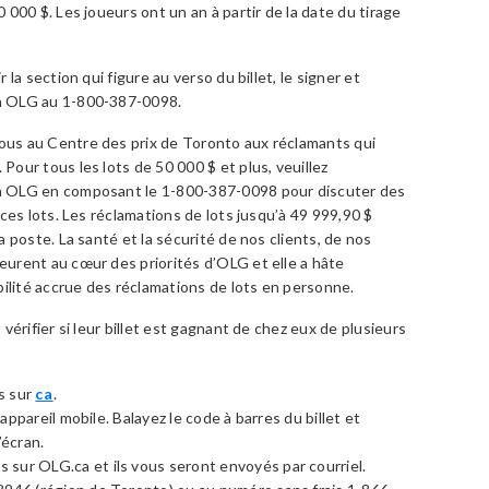
000 $. Les joueurs ont un an à partir de la date du tirage
la section qui figure au verso du billet, le signer et
n OLG au 1-800-387-0098.
us au Centre des prix de Toronto aux réclamants qui
our tous les lots de 50 000 $ et plus, veuillez
n OLG en composant le 1-800-387-0098 pour discuter des
ces lots. Les réclamations de lots jusqu’à 49 999,90 $
 poste. La santé et la sécurité de nos clients, de nos
urent au cœur des priorités d’OLG et elle a hâte
bilité accrue des réclamations de lots en personne.
vérifier si leur billet est gagnant de chez eux de plusieurs
s sur
ca
.
 appareil mobile. Balayez le code à barres du billet et
’écran.
ur OLG.ca et ils vous seront envoyés par courriel.