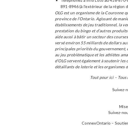
Téléphonez à Info Loto au 416-870-8
891-8946 (à l'extérieur de la région 
OLG est un organisme de la Couronne qui 
province de l’Ontario. Agissant de mani
établissements de jeu traditionnel, la ven
prestation du bingo et d’autres produits
aide aussi à bâtir un secteur des course
versé environ 55 milliards de dollars au
principales priorités du gouvernement, c
au jeu problématique et les athlètes ama
d’OLG servent également à soutenir les co
détaillants de loterie et les organismes 
Tout pour ici – Tous 
Suivez-
Mise
Suivez-no
ConnexOntario – Soutien