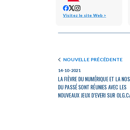
opens
opens
opens
in
in
in
opens
Visitez le site Web >
new
new
new
in
window
window
window
new
window
NOUVELLE PRÉCÉDENTE
14-10-2021
LA FIÈVRE DU NUMÉRIQUE ET LA NO
DU PASSÉ SONT RÉUNIES AVEC LES
NOUVEAUX JEUX D’EVERI SUR OLG.C