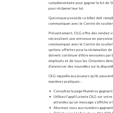
complémentaire pour gagner le lot de 50 
pour réclamer leur lot.
Quiconque possède ce billet doit remplir 
communiquer avec le Centre de soutie
Présentement, OLG offre des rendez-vo
nécessitent une entrevue en personne. P
communiquer avec le Centre de soutie
options offertes pour la réclamation de 
doivent continuer d’être envoyées par la
employés et de tous les Ontariens deme
d’annoncer des nouvelles sur la disponi
OLG rappelle aux joueurs qu’ils peuvent 
manières pratiques :
Consultez la page Numéros gagnant
Utilisez l’appli Loterie OLG sur votre
attendez qu’un message s’affiche à l
Abonnez-vous aux numéros gagnants s