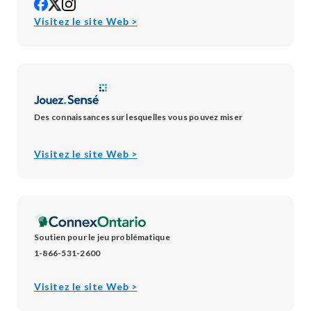
opens
opens
opens
in
in
in
opens
Visitez le site Web >
new
new
new
in
window
window
window
new
window
Des connaissances sur lesquelles vous pouvez miser
opens
Visitez le site Web >
in
new
window
Soutien pour le jeu problématique
1-866-531-2600
opens
Visitez le site Web >
in