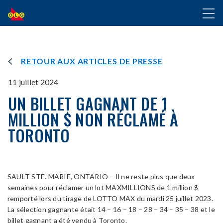
ALLER
Toggl
AU
naviga
CONTENU
PRINCIPAL
RETOUR AUX ARTICLES DE PRESSE
11 juillet 2024
UN BILLET GAGNANT DE 1
MILLION $ NON RÉCLAMÉ À
TORONTO
SAULT STE. MARIE, ONTARIO – Il ne reste plus que deux
semaines pour réclamer un lot MAXMILLIONS de 1 million $
remporté lors du tirage de LOTTO MAX du mardi 25 juillet 2023.
La sélection gagnante était 14 – 16 – 18 – 28 – 34 – 35 – 38 et le
billet gagnant a été vendu à Toronto.