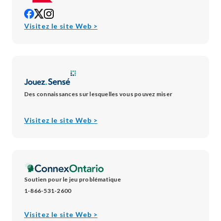
opens
opens
opens
in
in
in
opens
Visitez le site Web >
new
new
new
in
window
window
window
new
window
Des connaissances sur lesquelles vous pouvez miser
opens
Visitez le site Web >
in
new
window
Soutien pour le jeu problématique
1-866-531-2600
opens
Visitez le site Web >