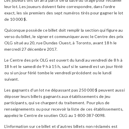
Les joueurs ont un an à partir de la date du tirage pour réclamer
leur lot. Les joueurs doivent faire correspondre, dans l’ordre
exact, les six premiers des sept numéros tirés pour gagner le lot
de 10 000 $.
Quiconque possède ce billet doit remplir la section qui figure au
verso du billet, le signer et communiquer avec le Centre des prix
OLG situé au 20, rue Dundas Ouest, à Toronto, avant 18 h le
mercredi 27 décembre 2017.
Le Centre des prix OLG est ouvert du lundi au vendredi de 8 h à
18 h et le samedi de 9 h à 15 h, sauf si le samedi est un jour férié
ou si un jour férié tombe le vendredi précédent ou le lundi
suivant.
Les gagnants d'un lot ne dépassant pas 250 000 $ peuvent aussi
déposer leurs billets gagnants aux établissements de jeu
participants, qui se chargent du traitement. Pour plus de
renseignements ou pour recevoir la liste de ces établissements,
appelez le Centre de soutien OLG au 1-800-387-0098.
L’information sur ce billet et d’autres billets non réclamés est