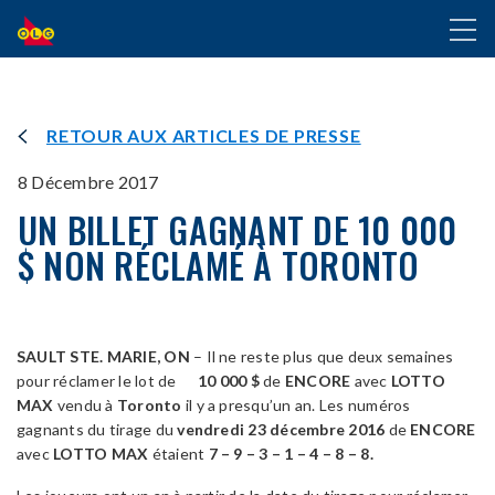
ALLER
Toggl
AU
naviga
CONTENU
PRINCIPAL
RETOUR AUX ARTICLES DE PRESSE
8 Décembre 2017
UN BILLET GAGNANT DE 10 000
$ NON RÉCLAMÉ À TORONTO
SAULT STE. MARIE, ON
– Il ne reste plus que deux semaines
pour réclamer le lot de
10 000 $
de
ENCORE
avec
LOTTO
MAX
vendu à
Toronto
il y a presqu’un an. Les numéros
gagnants du tirage du
vendredi 23 décembre 2016
de
ENCORE
avec
LOTTO MAX
étaient
7 – 9 – 3 – 1 – 4 – 8 – 8.