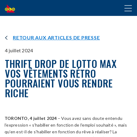
ALLER
Toggl
AU
naviga
CONTENU
PRINCIPAL
RETOUR AUX ARTICLES DE PRESSE
4 juillet 2024
THRIFT DROP DE LOTTO MAX
VOS VÊTEMENTS RÉTRO
POURRAIENT VOUS RENDRE
RICHE
TORONTO
,
4 juillet 2024
– Vous avez sans doute entendu
l’expression « s’habiller en fonction de l’emploi souhaité », mais
qu’en est-il de s’habiller en fonction du rêve à réaliser? La