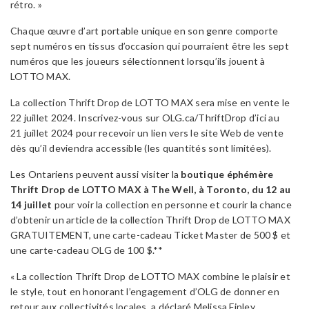
rétro. »
Chaque œuvre d’art portable unique en son genre comporte
sept numéros en tissus d’occasion qui pourraient être les sept
numéros que les joueurs sélectionnent lorsqu’ils jouent à
LOTTO MAX.
La collection Thrift Drop de LOTTO MAX sera mise en vente le
22 juillet 2024. Inscrivez-vous sur OLG.ca/ThriftDrop d’ici au
21 juillet 2024 pour recevoir un lien vers le site Web de vente
dès qu’il deviendra accessible (les quantités sont limitées).
Les Ontariens peuvent aussi visiter la
boutique éphémère
Thrift Drop de LOTTO MAX à The Well, à Toronto, du 12 au
14 juillet
pour voir la collection en personne et courir la chance
d’obtenir un article de la collection Thrift Drop de LOTTO MAX
GRATUITEMENT, une carte-cadeau Ticket Master de 500 $ et
une carte-cadeau OLG de 100 $.**
« La collection Thrift Drop de LOTTO MAX combine le plaisir et
le style, tout en honorant l’engagement d’OLG de donner en
retour aux collectivités locales, a déclaré Melissa Finley,