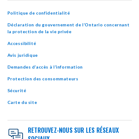
NEW
WINDOW
Politique de confidentialité
Déclaration du gouvernement de l’Ontario concernant
opens
la protection de la vie privée
in
Accessibilité
new
window
Avis juridique
Demandes d’accès à l’information
Protection des consommateurs
Sécurité
Carte du site
RETROUVEZ-NOUS SUR LES RÉSEAUX
SOCIAUX