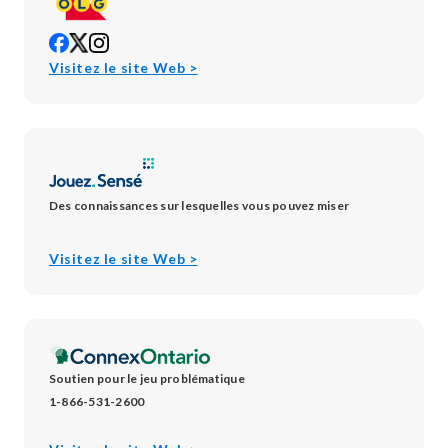
opens
opens
opens
in
in
in
opens
Visitez le site Web >
new
new
new
in
window
window
window
new
window
Des connaissances sur lesquelles vous pouvez miser
opens
Visitez le site Web >
in
new
window
Soutien pour le jeu problématique
1-866-531-2600