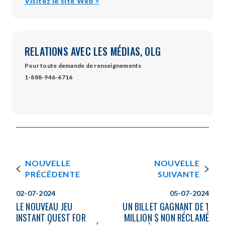
opens
Visitez le site Web >
in
new
window
RELATIONS AVEC LES MÉDIAS, OLG
Pour toute demande de renseignements
1-888-946-6716
NOUVELLE
NOUVELLE
PRÉCÉDENTE
SUIVANTE
02-07-2024
05-07-2024
LE NOUVEAU JEU
UN BILLET GAGNANT DE 1
INSTANT QUEST FOR
MILLION $ NON RÉCLAMÉ