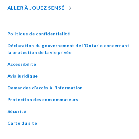
OPENS
ALLER À JOUEZ SENSÉ
IN
NEW
WINDOW
Politique de confidentialité
Déclaration du gouvernement de l’Ontario concernant
opens
la protection de la vie privée
in
Accessibilité
new
window
Avis juridique
Demandes d’accès à l’information
Protection des consommateurs
Sécurité
Carte du site