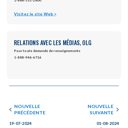
1-866-531-2600
opens
Visitez le site Web >
in
new
window
RELATIONS AVEC LES MÉDIAS, OLG
Pour toute demande de renseignements
1-888-946-6716
NOUVELLE
NOUVELLE
PRÉCÉDENTE
SUIVANTE
19-07-2024
01-08-2024