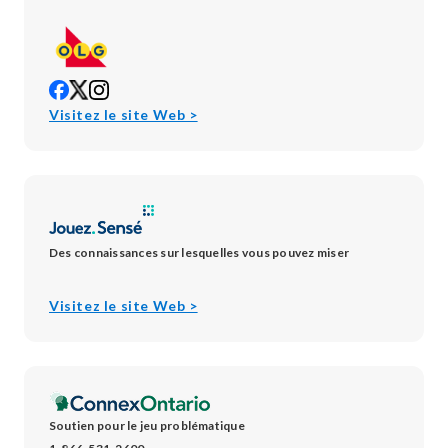
opens
opens
opens
in
in
in
opens
Visitez le site Web >
new
new
new
in
window
window
window
new
window
Des connaissances sur lesquelles vous pouvez miser
opens
Visitez le site Web >
in
new
window
Soutien pour le jeu problématique