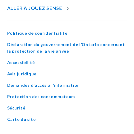
OPENS
ALLER À JOUEZ SENSÉ
IN
NEW
WINDOW
Politique de confidentialité
Déclaration du gouvernement de l’Ontario concernant
opens
la protection de la vie privée
in
Accessibilité
new
window
Avis juridique
Demandes d’accès à l’information
Protection des consommateurs
Sécurité
Carte du site