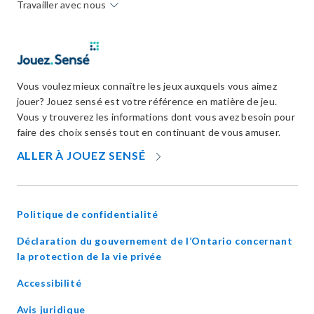
Travailler avec nous
Vous voulez mieux connaître les jeux auxquels vous aimez
jouer? Jouez sensé est votre référence en matière de jeu.
Vous y trouverez les informations dont vous avez besoin pour
faire des choix sensés tout en continuant de vous amuser.
OPENS
ALLER À JOUEZ SENSÉ
IN
NEW
WINDOW
Politique de confidentialité
Déclaration du gouvernement de l’Ontario concernant
opens
la protection de la vie privée
in
Accessibilité
new
window
Avis juridique