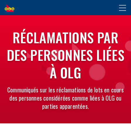
ALLER
Toggl
AU
naviga
CONTENU
PRINCIPAL
RÉCLAMATIONS PAR
DES PERSONNES LIÉES
À OLG
Communiqués sur les réclamations de lots en cours
des personnes considérées comme liées à OLG ou
parties apparentées.