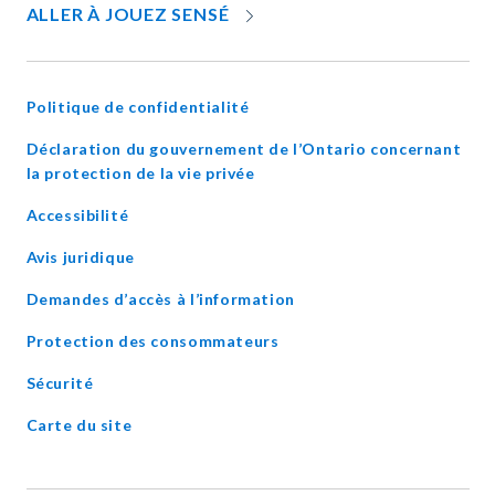
OPENS
ALLER À JOUEZ SENSÉ
IN
NEW
WINDOW
Politique de confidentialité
Déclaration du gouvernement de l’Ontario concernant
opens
la protection de la vie privée
in
Accessibilité
new
window
Avis juridique
Demandes d’accès à l’information
Protection des consommateurs
Sécurité
Carte du site