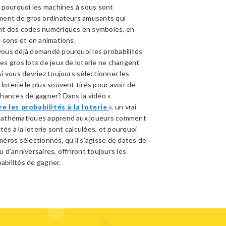
s
t pourquoi les machines à sous sont
ment de gros ordinateurs amusants qui
nt des codes numériques en symboles, en
dow
n sons et en animations.
ous déjà demandé pourquoi les probabilités
es gros lots de jeux de loterie ne changent
si vous devriez toujours sélectionner les
loterie le plus souvent tirés pour avoir de
chances de gagner? Dans la vidéo «
 les probabilités à la loterie
», un vrai
mathématiques apprend aux joueurs comment
s
ités à la loterie sont calculées, et pourquoi
méros sélectionnés, qu’il s’agisse de dates de
 d’anniversaires, offriront toujours les
dow
bilités de gagner.