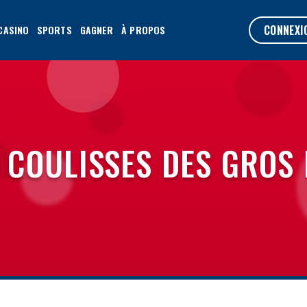
CONNEXI
CASINO
SPORTS
GAGNER
À PROPOS
 COULISSES DES GROS 