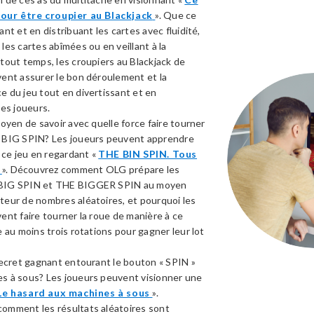
 pour être croupier au Blackjack
». Que ce
ant et en distribuant les cartes avec fluidité,
s
les cartes abîmées ou en veillant à la
 tout temps, les croupiers au Blackjack de
vent assurer le bon déroulement et la
dow
e du jeu tout en divertissant et en
les joueurs.
moyen de savoir avec quelle force faire tourner
 BIG SPIN? Les joueurs peuvent apprendre
r ce jeu en regardant «
THE BIN SPIN. Tous
». Découvrez comment OLG prépare les
BIG SPIN et THE BIGGER SPIN au moyen
s
teur de nombres aléatoires, et pourquoi les
vent faire tourner la roue de manière à ce
e au moins trois rotations pour gagner leur lot
dow
 secret gagnant entourant le bouton « SPIN »
s à sous? Les joueurs peuvent visionner une
Le hasard aux machines à sous
».
omment les résultats aléatoires sont