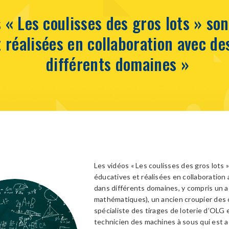
s « Les coulisses des gros lots » so
t réalisées en collaboration avec de
différents domaines »
Les vidéos « Les coulisses des gros lots
éducatives et réalisées en collaboration
dans différents domaines, y compris un a
mathématiques), un ancien croupier des 
spécialiste des tirages de loterie d’OLG 
technicien des machines à sous qui est 