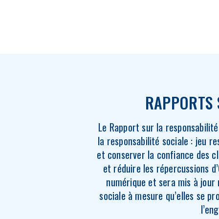
RAPPORTS S
Le Rapport sur la responsabilit
la responsabilité sociale : jeu 
et conserver la confiance des cl
et réduire les répercussions 
numérique et sera mis à jour
sociale à mesure qu’elles se pro
l’en