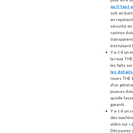
qu’il faut
soit en batt
open
en repérant 
in
sécurité en
new
casinos doi
win
transparenc
instruisant 
Y a-t-il un 
la roue THE
les faits su
les détails
roues THE 
open
d’un généra
in
joueurs doi
new
qu’elle fass
win
garanti.
Y a-t-il un
des machine
vidéo sur «
Découvrez c