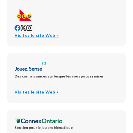
opens
opens
opens
in
in
in
opens
Visitez le site Web >
new
new
new
in
window
window
window
new
window
Des connaissances sur lesquelles vous pouvez miser
opens
Visitez le site Web >
in
new
window
Soutien pour le jeu problématique