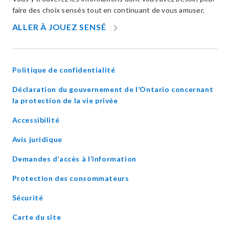
faire des choix sensés tout en continuant de vous amuser.
OPENS
ALLER À JOUEZ SENSÉ
IN
NEW
WINDOW
Politique de confidentialité
Déclaration du gouvernement de l’Ontario concernant
opens
la protection de la vie privée
in
Accessibilité
new
window
Avis juridique
Demandes d’accès à l’information
Protection des consommateurs
Sécurité
Carte du site