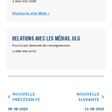
1-866-531-2600
opens
Visitez le site Web >
in
new
window
RELATIONS AVEC LES MÉDIAS, OLG
Pour toute demande de renseignements
1-888-946-6716
NOUVELLE
NOUVELLE
PRÉCÉDENTE
SUIVANTE
09-08-2023
11-08-2023