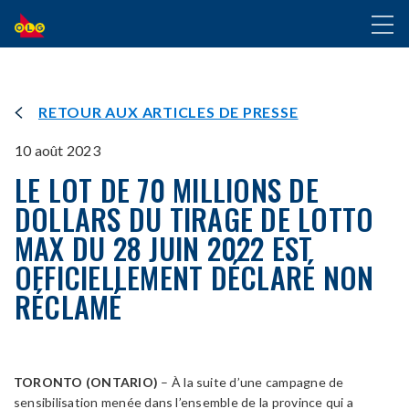
ALLER
Toggl
AU
naviga
CONTENU
PRINCIPAL
RETOUR AUX ARTICLES DE PRESSE
10 août 2023
LE LOT DE 70 MILLIONS DE
DOLLARS DU TIRAGE DE LOTTO
MAX DU 28 JUIN 2022 EST
OFFICIELLEMENT DÉCLARÉ NON
RÉCLAMÉ
TORONTO (ONTARIO)
– À la suite d’une campagne de
sensibilisation menée dans l’ensemble de la province qui a