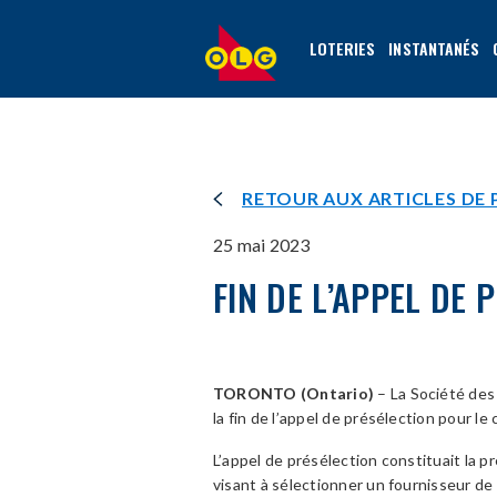
ALLER
AU
LOTERIES
INSTANTANÉS
CONTENU
PRINCIPAL
RETOUR AUX ARTICLES DE 
25 mai 2023
FIN DE L’APPEL DE
TORONTO (Ontario)
– La Société des 
la fin de l’appel de présélection pour 
L’appel de présélection constituait la
visant à sélectionner un fournisseur de