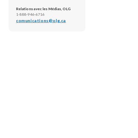
Relations avec les Médias, OLG
1-888-946-6716
comunications@olg.ca