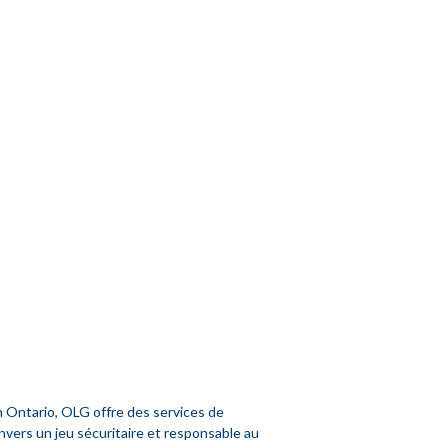
 Ontario, OLG offre des services de
nvers un jeu sécuritaire et responsable au