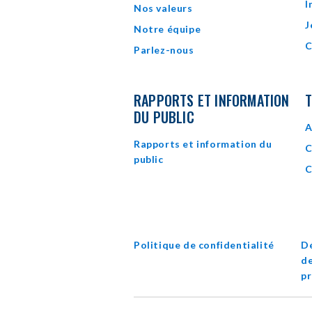
I
Nos valeurs
J
Notre équipe
C
Parlez-nous
RAPPORTS ET INFORMATION
T
DU PUBLIC
A
Rapports et information du
C
public
C
Politique de confidentialité
D
de
pr