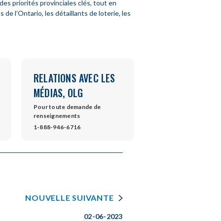
es priorités provinciales clés, tout en
 l’Ontario, les détaillants de loterie, les
RELATIONS AVEC LES
MÉDIAS, OLG
Pour toute demande de
renseignements
s
1-888-946-6716
dow
NOUVELLE SUIVANTE
02-06-2023