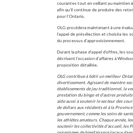
courantes tout en veillant au maintien 
afin qu’il continue de produire des reto
pour l’Ontario.
OLG procédera maintenant à une évaluat
l’appel de présélection et choisira les s
du processus d’approvisionnement.
Durant la phase d’appel d’offres, les 
décrivant l’occasion d’affaires à Windso
proposition détaillée.
OLG contribue à bâtir un meilleur Ontari
divertissement. Agissant de manière soc
établissements de jeu traditionnel, la ven
prestation du bingo et d’autres produits
aide aussi à soutenir le secteur des cou
de dollars aux résidents et à la Province
gouvernement, comme les soins de santé, 
les athlètes amateurs. Chaque année, les
soutenir les collectivités d’accueil, les 
organismes de bienfaisance locaux dans 