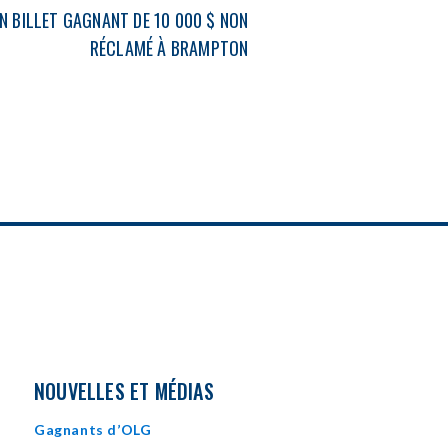
N BILLET GAGNANT DE 10 000 $ NON
RÉCLAMÉ À BRAMPTON
NOUVELLES ET MÉDIAS
Gagnants d’OLG