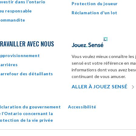
nvestir dans l’ontario
Protection du joueur
eu responsable
Réclamation d'un lot
ommandite
RAVAILLER AVEC NOUS
pprovisionnement
Vous voulez mieux connaître les 
sensé est votre référence en mat
arrières
informations dont vous avez beso
arrefour des détaillants
continuant de vous amuser.
ALLER À JOUEZ SENSÉ
éclaration du gouvernement
Accessibilité
 l’Ontario concernant la
opens
otection de la vie privée
in
new