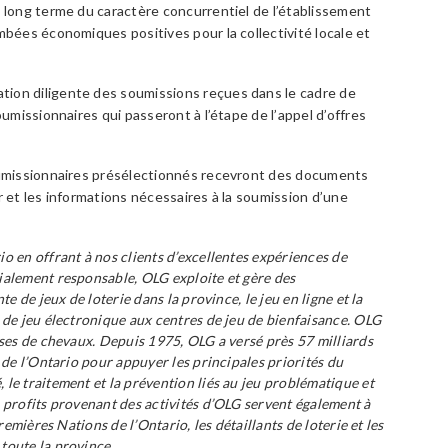
à long terme du caractère concurrentiel de l’établissement
mbées économiques positives pour la collectivité locale et
ion diligente des soumissions reçues dans le cadre de
oumissionnaires qui passeront à l’étape de l’appel d’offres
soumissionnaires présélectionnés recevront des documents
r et les informations nécessaires à la soumission d’une
o en offrant à nos clients d’excellentes expériences de
ialement responsable, OLG exploite et gère des
te de jeux de loterie dans la province, le jeu en ligne et la
 de jeu électronique aux centres de jeu de bienfaisance. OLG
rses de chevaux. Depuis 1975, OLG a versé près 57 milliards
 de l’Ontario pour appuyer les principales priorités du
le traitement et la prévention liés au jeu problématique et
 profits provenant des activités d’OLG servent également à
Premières Nations de l’Ontario, les détaillants de loterie et les
toute la province.