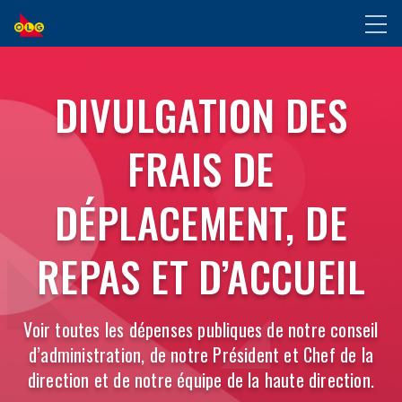
ALLER
Toggl
AU
naviga
CONTENU
SELECT
PRINCIPAL
DIVULGATION DES
A
FRAIS DE
QUARTER
DÉPLACEMENT, DE
REPAS ET D’ACCUEIL
Voir toutes les dépenses publiques de notre conseil
d’administration, de notre Président et Chef de la
direction et de notre équipe de la haute direction.