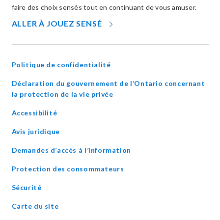
faire des choix sensés tout en continuant de vous amuser.
OPENS
ALLER À JOUEZ SENSÉ
IN
NEW
WINDOW
Politique de confidentialité
Déclaration du gouvernement de l’Ontario concernant
opens
la protection de la vie privée
in
Accessibilité
new
window
Avis juridique
Demandes d’accès à l’information
Protection des consommateurs
Sécurité
Carte du site